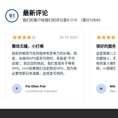
最新评论
9.1
我们的客户给我们的评分是9.1/10 （满分12840
26-12-2020
整体无缝，小打嗝
很好的服务
轻松的租赁汽车的程序有竞争力的价格。但
这是我第二次
是，当询问GPS是否可用时，答复是“不可
切都惊人，我
出租”。到达目的地后，我们发现车子带有
有的家人推荐
GPS。rnrn如果我们决定购买GPS，因为有
样。rn感谢
必要导航日本道路，这将是可怕的。
Pei Ghim Poh
MAI
P
M
Luchthaven Fukuoka
Abu D