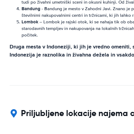
tudi po živahni umetniški sceni in okusni kuhinji. Od živa
Bandung
- Bandung je mesto v Zahodni Javi. Znano je p
številnimi nakupovalnimi centri in tržnicami, ki jih lahko
Lombok
– Lombok je rajski otok, ki se nahaja tik ob oba
starodavnih templjev in nakupovanja na lokalnih tržnicah
počitek.
Druga mesta v Indoneziji, ki jih je vredno omenit
Indonezija je raznolika in živahna dežela in vsakd
Priljubljene lokacije najema