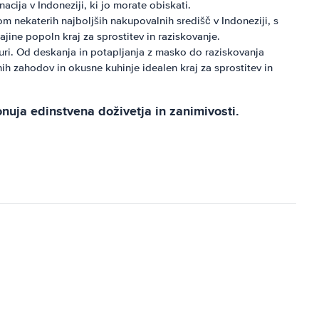
acija v Indoneziji, ki jo morate obiskati.
 nekaterih najboljših nakupovalnih središč v Indoneziji, s
ajine popoln kraj za sprostitev in raziskovanje.
lturi. Od deskanja in potapljanja z masko do raziskovanja
ih zahodov in okusne kuhinje idealen kraj za sprostitev in
nuja edinstvena doživetja in zanimivosti.