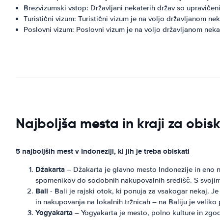
Brezvizumski vstop: Državljani nekaterih držav so upravič
Turistični vizum: Turistični vizum je na voljo državljanom nek
Poslovni vizum: Poslovni vizum je na voljo državljanom nekat
Najboljša mesta in kraji za obis
5 najboljših mest v Indoneziji, ki jih je treba obiskati
Džakarta
– Džakarta je glavno mesto Indonezije in eno na
spomenikov do sodobnih nakupovalnih središč. S svojim ži
Bali
- Bali je rajski otok, ki ponuja za vsakogar nekaj. 
in nakupovanja na lokalnih tržnicah – na Baliju je veliko
Yogyakarta
– Yogyakarta je mesto, polno kulture in zgod