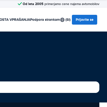
Od leta 2005
primerjamo cene najema avtomobilov
OSTA VPRAŠANJA
Podpora strankam
(SI)
Prijavite se