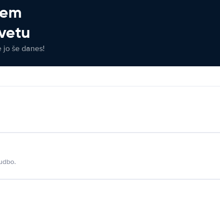
jem
vetu
e jo še danes!
udbo.