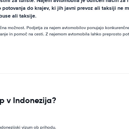
ostmi za turiste. Najem avtomobila je odličen način za 
tovanja do krajev, ki jih javni prevoz ali taksiji ne m
use ali taksije.
čna možnost. Podjetja za najem avtomobilov ponujajo konkurenčne c
vanje in pomoč na cesti. Z najemom avtomobila lahko preprosto potuj
op v Indonezija?
ndonezijski vizum ob prihodu.