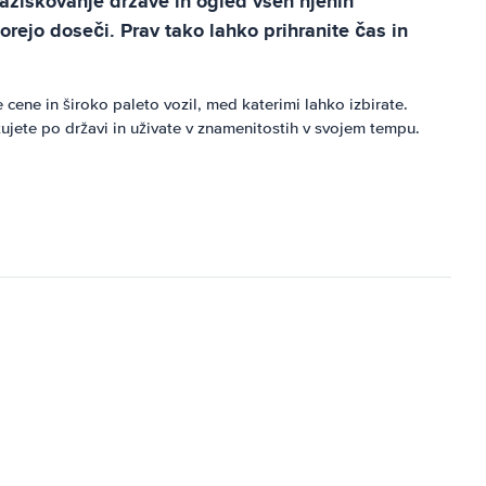
raziskovanje države in ogled vseh njenih
orejo doseči. Prav tako lahko prihranite čas in
ene in široko paleto vozil, med katerimi lahko izbirate.
ete po državi in ​​uživate v znamenitostih v svojem tempu.