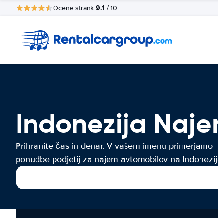
9.1
Ocene strank
/ 10
Indonezija Naj
Prihranite čas in denar. V vašem imenu primerjamo
ponudbe podjetij za najem avtomobilov na Indonezij