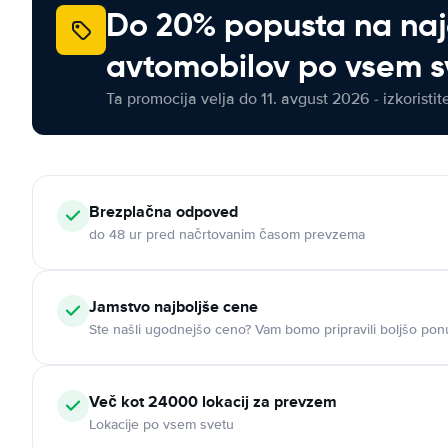
Do 20% popusta na na
avtomobilov po vsem s
Ta promocija velja do 11. avgust 2026 - izkoristit
Brezplačna odpoved
do 48 ur pred načrtovanim časom prevzema
Jamstvo najboljše cene
Ste našli ugodnejšo ceno? Vam bomo pripravili boljšo pon
Več kot 24000 lokacij za prevzem
Lokacije po vsem svetu