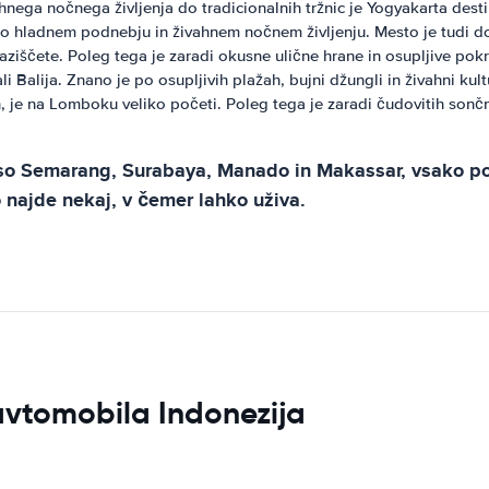
hnega nočnega življenja do tradicionalnih tržnic je Yogyakarta destin
o hladnem podnebju in živahnem nočnem življenju. Mesto je tudi dom
 raziščete. Poleg tega je zaradi okusne ulične hrane in osupljive pokr
li Balija. Znano je po osupljivih plažah, bujni džungli in živahni ku
, je na Lomboku veliko početi. Poleg tega je zaradi čudovitih sončn
i, so Semarang, Surabaya, Manado in Makassar, vsako po
o najde nekaj, v čemer lahko uživa.
 avtomobila Indonezija