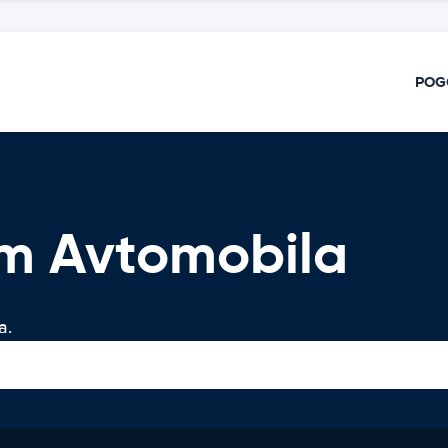
POG
em Avtomobila
a.