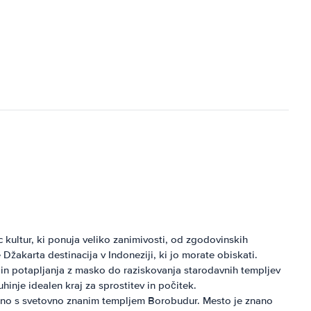
c kultur, ki ponuja veliko zanimivosti, od zgodovinskih
žakarta destinacija v Indoneziji, ki jo morate obiskati.
a in potapljanja z masko do raziskovanja starodavnih templjev
hinje idealen kraj za sprostitev in počitek.
jučno s svetovno znanim templjem Borobudur. Mesto je znano