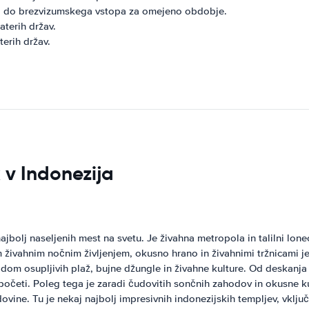
eni do brezvizumskega vstopa za omejeno obdobje.
aterih držav.
erih držav.
k v Indonezija
jbolj naseljenih mest na svetu. Je živahna metropola in talilni lone
vahnim nočnim življenjem, okusno hrano in živahnimi tržnicami je D
Je dom osupljivih plaž, bujne džungle in živahne kulture. Od deskanj
 početi. Poleg tega je zaradi čudovitih sončnih zahodov in okusne ku
ovine. Tu je nekaj najbolj impresivnih indonezijskih templjev, vkl