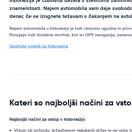
Indonezija je čudovita dežela s številnimi zanimiv
znamenitosti. Najem avtomobila vam daje svobodo po
denar, če se izognete težavam s čakanjem na avtob
Najem avtomobila v Indoneziji je tudi cenovno ugodna in priro
Ponujajo tudi dodatne storitve, kot so GPS navigacija, zavaro
Izpolnite vodnik za Indonezija
Kateri so najboljši načini za vst
Najboljši načini za vstop v Indonezijo:
Vizum ob prihodu: državljanom nekaterih držav je na voljo i