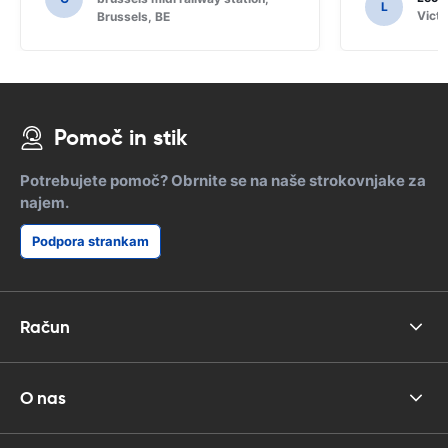
L
bi pogruntal funkcije SAT NAV.
Victo
Brussels, BE
Pomoč in stik
Potrebujete pomoč? Obrnite se na naše strokovnjake za
najem.
Podpora strankam
Račun
O nas