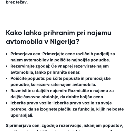
brez težav.
Kako lahko prihranim pri najemu
avtomobila v Nigerija?
Primerjava cen:
Primerjajte cene različnih podjetij za
najem avtomobilov in poiščite najboljše ponudbe.
Rezervirajte zgodaj:
Če vnaprej rezervirate najem
avtomobila, lahko prihranite denar.
Poiščite popuste:
poiščite popuste in promocijske
ponudbe, ko rezervirate najem avtomobila.
Razmislite o daljših najemih:
Razmislite o najemu za
daljše časovno obdobje, da dobite boljšo ceno.
Izberite pravo vozilo:
Izberite pravo vozilo za svoje
potrebe, da se izognete plačilu za funkcije, ki jih ne boste
uporabljali.
S primerjavo cen, zgodnjo rezervacijo, iskanjem popustov,