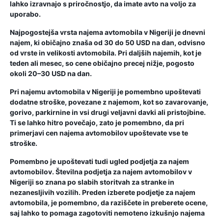
lahko izravnajo s priročnostjo, da imate avto na voljo za
uporabo.
Najpogostejša vrsta najema avtomobila v Nigeriji je dnevni
najem, ki običajno znaša od 30 do 50 USD na dan, odvisno
od vrste in velikosti avtomobila. Pri daljših najemih, kot je
teden ali mesec, so cene običajno precej nižje, pogosto
okoli 20–30 USD na dan.
Pri najemu avtomobila v Nigeriji je pomembno upoštevati
dodatne stroške, povezane z najemom, kot so zavarovanje,
gorivo, parkirnine in vsi drugi veljavni davki ali pristojbine.
Ti se lahko hitro povečajo, zato je pomembno, da pri
primerjavi cen najema avtomobilov upoštevate vse te
stroške.
Pomembno je upoštevati tudi ugled podjetja za najem
avtomobilov. Številna podjetja za najem avtomobilov v
Nigeriji so znana po slabih storitvah za stranke in
nezanesljivih vozilih. Preden izberete podjetje za najem
avtomobila, je pomembno, da raziščete in preberete ocene,
saj lahko to pomaga zagotoviti nemoteno izkušnjo najema