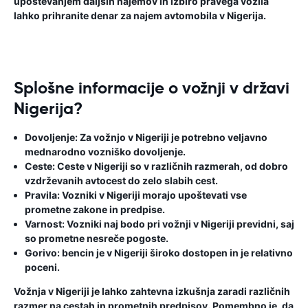
upoštevanjem daljših najemov in izbiro pravega vozila
lahko prihranite denar za najem avtomobila v Nigerija.
Splošne informacije o vožnji v državi
Nigerija?
Dovoljenje:
Za vožnjo v Nigeriji je potrebno veljavno
mednarodno vozniško dovoljenje.
Ceste:
Ceste v Nigeriji so v različnih razmerah, od dobro
vzdrževanih avtocest do zelo slabih cest.
Pravila:
Vozniki v Nigeriji morajo upoštevati vse
prometne zakone in predpise.
Varnost:
Vozniki naj bodo pri vožnji v Nigeriji previdni, saj
so prometne nesreče pogoste.
Gorivo:
bencin je v Nigeriji široko dostopen in je relativno
poceni.
Vožnja v Nigeriji je lahko zahtevna izkušnja zaradi različnih
razmer na cestah in prometnih predpisov. Pomembno je, da