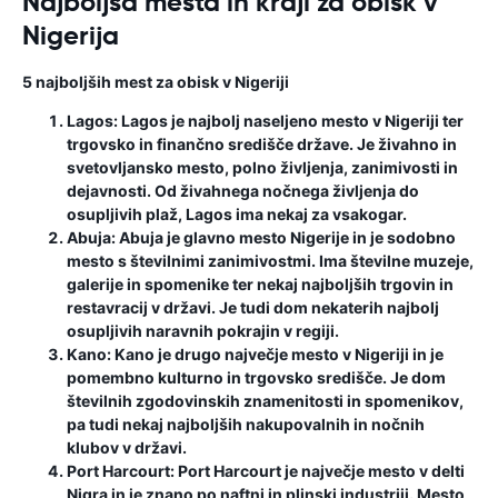
Najboljša mesta in kraji za obisk v
Nigerija
5 najboljših mest za obisk v Nigeriji
Lagos:
Lagos je najbolj naseljeno mesto v Nigeriji ter
trgovsko in finančno središče države. Je živahno in
svetovljansko mesto, polno življenja, zanimivosti in
dejavnosti. Od živahnega nočnega življenja do
osupljivih plaž, Lagos ima nekaj za vsakogar.
Abuja:
Abuja je glavno mesto Nigerije in je sodobno
mesto s številnimi zanimivostmi. Ima številne muzeje,
galerije in spomenike ter nekaj najboljših trgovin in
restavracij v državi. Je tudi dom nekaterih najbolj
osupljivih naravnih pokrajin v regiji.
Kano:
Kano je drugo največje mesto v Nigeriji in je
pomembno kulturno in trgovsko središče. Je dom
številnih zgodovinskih znamenitosti in spomenikov,
pa tudi nekaj najboljših nakupovalnih in nočnih
klubov v državi.
Port Harcourt:
Port Harcourt je največje mesto v delti
Nigra in je znano po naftni in plinski industriji. Mesto