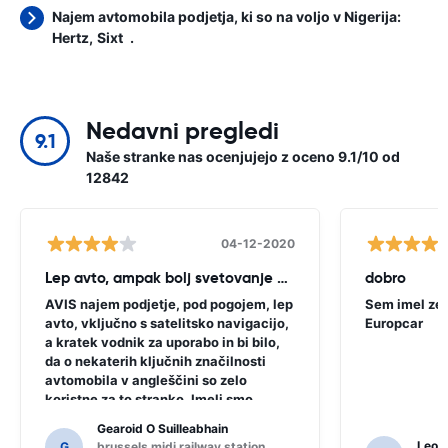
Najem avtomobila podjetja, ki so na voljo v Nigerija:
Hertz
Sixt
.
Nedavni pregledi
9.1
Naše stranke nas ocenjujejo z oceno 9.1/10 od
12842
04-12-2020
Lep avto, ampak bolj svetovanje potrebno
dobro
AVIS najem podjetje, pod pogojem, lep
Sem imel zel
avto, vključno s satelitsko navigacijo,
Europcar
a kratek vodnik za uporabo in bi bilo,
da o nekaterih ključnih značilnosti
avtomobila v angleščini so zelo
koristne za to stranko. Imeli smo
vprašati nekaj domačinov za
Gearoid O Suilleabhain
usmerjanje in samo za, ki jih morda ne
Leon
G
brussels midi railway station,