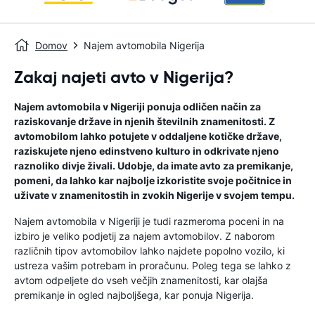
Domov
Najem avtomobila Nigerija
Zakaj najeti avto v Nigerija?
Najem avtomobila v Nigeriji ponuja odličen način za
raziskovanje države in njenih številnih znamenitosti. Z
avtomobilom lahko potujete v oddaljene kotičke države,
raziskujete njeno edinstveno kulturo in odkrivate njeno
raznoliko divje živali. Udobje, da imate avto za premikanje,
pomeni, da lahko kar najbolje izkoristite svoje počitnice in
uživate v znamenitostih in zvokih Nigerije v svojem tempu.
Najem avtomobila v Nigeriji je tudi razmeroma poceni in na
izbiro je veliko podjetij za najem avtomobilov. Z naborom
različnih tipov avtomobilov lahko najdete popolno vozilo, ki
ustreza vašim potrebam in proračunu. Poleg tega se lahko z
avtom odpeljete do vseh večjih znamenitosti, kar olajša
premikanje in ogled najboljšega, kar ponuja Nigerija.