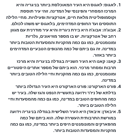
לאגוס:
לאגוס היא העיר המאוכלסת ביותר בניגריה והיא
המרכז המסחרי והפיננסי של המדינה. זוהי עיר תוססת
וקוסמופוליטית מלאת חיים, אטרקציות ופעילויות. מחיי הלילה
התוססים ועד החופים המדהימים, בלאגוס יש משהו לכולם.
אבוג'ה:
אבוג'ה היא בירת ניגריה והיא עיר מודרנית עם מגוון
רחב של אטרקציות. יש בו מספר מוזיאונים, גלריות
ומונומנטים, כמו גם כמה מהקניות והמסעדות הטובות ביותר
במדינה. זה גם ביתם של כמה מהנופים הטבעיים המדהימים
ביותר באזור.
קאנו:
קאנו היא העיר השנייה בגודלה בניגריה והיא מרכז
תרבות ומסחר מרכזי. הוא ביתם של מספר אתרים היסטוריים
ומונומנטים, כמו גם כמה מהקניות וחיי הלילה הטובים ביותר
במדינה.
פורט הארקורט:
פורט הארקורט היא העיר הגדולה ביותר
בדלתא של ניז'ר ​​וידועה בתעשיית הנפט והגז שלה. בעיר יש
כמה מהחופים הטובים במדינה, כמו גם כמה מהמסעדות וחיי
הלילה הטובים ביותר.
איבאדן:
איבאדן היא העיר השלישית בגודלה בניגריה וידועה
במורשת התרבותית העשירה שלה. הוא ביתם של כמה
מהפארקים והמונומנטים היפים ביותר במדינה, כמו גם כמה
מהקניות והמסעדות הטובות ביותר.