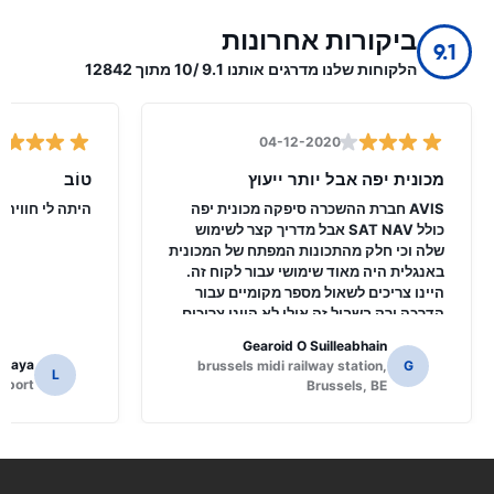
ביקורות אחרונות
9.1
הלקוחות שלנו מדרגים אותנו 9.1 /10 מתוך 12842
04-12-2020
מכונית יפה אבל יותר ייעוץ
טוֹב
AVIS חברת ההשכרה סיפקה מכונית יפה
היתה לי חוויה 
כולל SAT NAV אבל מדריך קצר לשימוש
שלה וכי חלק מהתכונות המפתח של המכונית
באנגלית היה מאוד שימושי עבור לקוח זה.
היינו צריכים לשאול מספר מקומיים עבור
הדרכה ורק בשביל זה אולי לא היינו צריכים
להבין את הפונקציות של NAV SAT.
Gearoid O Suilleabhain
amaya
brussels midi railway station,
G
L
irport
Brussels, BE