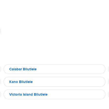
Calabar Bilutleie
Kano Bilutleie
Victoria Island Bilutleie