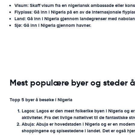
Visum: Skaff visum fra en nigeriansk ambassade eller konsu
Flyplass: Gå inn i Nigeria på en av de internasjonale flypla
Land: Gå inn i Nigeria gjennom landegrenser med nabola
Sjø: Gå inn i Nigeria gjennom havner.
Mest populære byer og steder å
Topp 5 byer å besøke i Nigeria
Lagos:
Lagos er den mest folkerike byen i Nigeria og er
aktiviteter. Fra det livlige nattelivet til de fantastiske
Abuja:
Abuja er hovedstaden i Nigeria og er en moderne
shoppingene og spisestedene i landet. Det er også hje