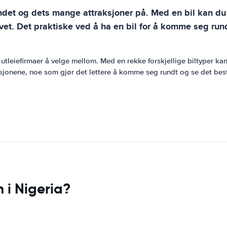
landet og dets mange attraksjoner på. Med en bil kan du r
t. Det praktiske ved å ha en bil for å komme seg rundt
kke utleiefirmaer å velge mellom. Med en rekke forskjellige biltyper 
raksjonene, noe som gjør det lettere å komme seg rundt og se det best
 i Nigeria?