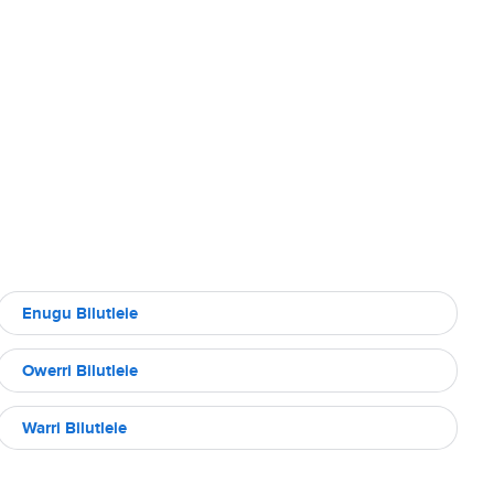
Enugu Bilutleie
Owerri Bilutleie
Warri Bilutleie