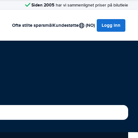
Siden 2005
har vi sammenlignet priser på bilutleie
Ofte stilte spørsmål
Kundestøtte
(NO)
Logg inn