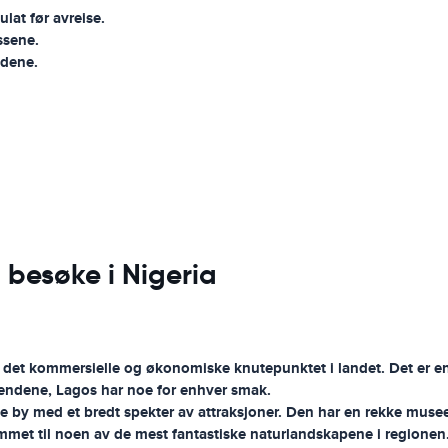
lat før avreise.
ssene.
ndene.
 besøke i Nigeria
 det kommersielle og økonomiske knutepunktet i landet. Det er en 
 strendene, Lagos har noe for enhver smak.
 by med et bredt spekter av attraksjoner. Den har en rekke muse
mmet til noen av de mest fantastiske naturlandskapene i regionen