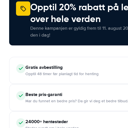
Opptil 20% rabatt på le
over hele verden
Denne kampanjen er gyldig frem til 11. august 2
den i dag!
Gratis
avbestilling
Opptil 48 timer før planlagt tid for henting
Beste pris-garanti
Har du funnet en bedre pris? Da gir vi deg et bedre tilbud
24000+
hentesteder