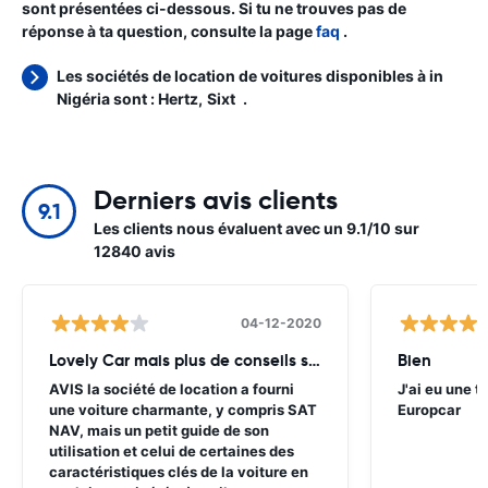
sont présentées ci-dessous. Si tu ne trouves pas de
réponse à ta question, consulte la page
faq
.
Les sociétés de location de voitures disponibles à in
Nigéria sont :
Hertz
Sixt
.
Derniers avis clients
9.1
Les clients nous évaluent avec un 9.1/10 sur
12840 avis
04-12-2020
Lovely Car mais plus de conseils sont nécessaires
Bien
AVIS la société de location a fourni
J'ai eu une 
une voiture charmante, y compris SAT
Europcar
NAV, mais un petit guide de son
utilisation et celui de certaines des
caractéristiques clés de la voiture en