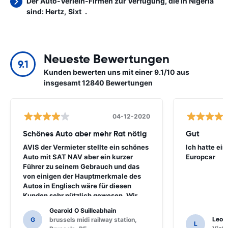
Der Auto-Verleih-Firmen zur Verfügung, die in Nigeria
sind:
Hertz
Sixt
.
Neueste Bewertungen
9.1
Kunden bewerten uns mit einer 9.1/10 aus
insgesamt 12840 Bewertungen
04-12-2020
Schönes Auto aber mehr Rat nötig
Gut
AVIS der Vermieter stellte ein schönes
Ich hatte ein
Auto mit SAT NAV aber ein kurzer
Europcar
Führer zu seinem Gebrauch und das
von einigen der Hauptmerkmale des
Autos in Englisch wäre für diesen
Kunden sehr nützlich gewesen. Wir
mussten eine Reihe von
Gearoid O Suilleabhain
Einheimischen zur Führung fragen und
Leon
G
brussels midi railway station,
L
nur dafür hätten wir die Funktionen