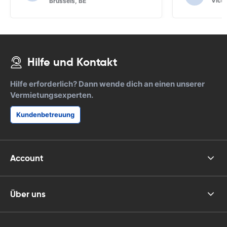
Victo
Brussels, BE
des SAT NAV nicht herausgefunden.
Hilfe und Kontakt
Hilfe erforderlich? Dann wende dich an einen unserer
Vermietungsexperten.
Kundenbetreuung
Account
Über uns