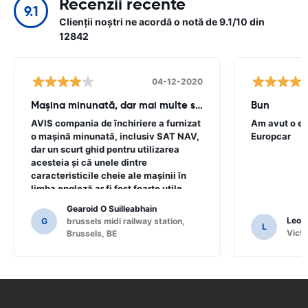
Recenzii recente
9.1
Clienții noștri ne acordă o notă de 9.1/10 din
12842
04-12-2020
Mașina minunată, dar mai multe sfaturi necesare
Bun
AVIS compania de închiriere a furnizat
Am avut o ex
o mașină minunată, inclusiv SAT NAV,
Europcar
dar un scurt ghid pentru utilizarea
acesteia și că unele dintre
caracteristicile cheie ale mașinii în
limba engleză ar fi fost foarte utile
pentru acest client. A trebuit să cerem
Gearoid O Suilleabhain
un număr de localnici pentru
Leon
G
brussels midi railway station,
L
îndrumare și numai pentru că am putea
Victo
Brussels, BE
să nu ne-am dat seama de funcțiile
SAT NAV.