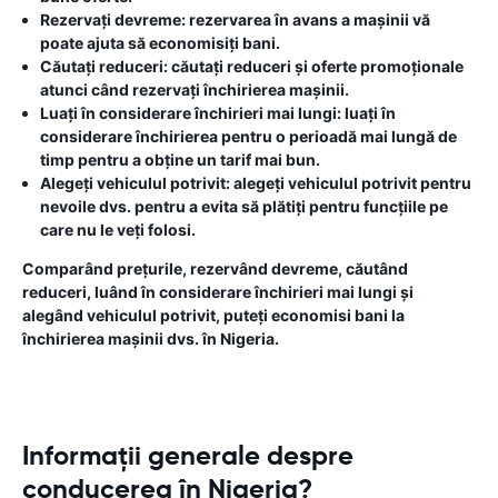
Rezervați devreme:
rezervarea în avans a mașinii vă
poate ajuta să economisiți bani.
Căutați reduceri:
căutați reduceri și oferte promoționale
atunci când rezervați închirierea mașinii.
Luați în considerare închirieri mai lungi:
luați în
considerare închirierea pentru o perioadă mai lungă de
timp pentru a obține un tarif mai bun.
Alegeți vehiculul potrivit:
alegeți vehiculul potrivit pentru
nevoile dvs. pentru a evita să plătiți pentru funcțiile pe
care nu le veți folosi.
Comparând prețurile, rezervând devreme, căutând
reduceri, luând în considerare închirieri mai lungi și
alegând vehiculul potrivit, puteți economisi bani la
închirierea mașinii dvs. în Nigeria.
Informații generale despre
conducerea în Nigeria?