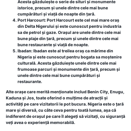
Acesta găzduiește o serie de situri și monumente
istorice, precum și unele dintre cele mai bune
cumpărături și viață de noapte din țară.
Port Harcourt:
Port Harcourt este cel mai mare oraș
din Delta Nigerului și este cunoscut pentru industria
sa de petrol și gaze. Orașul are unele dintre cele mai
bune plaje din țară, precum și unele dintre cele mai
bune restaurante și viață de noapte.
Ibadan:
Ibadan este al treilea oraș ca mărime din
Nigeria și este cunoscut pentru bogata sa moștenire
culturală. Acesta găzduiește unele dintre cele mai
frumoase parcuri și monumente din țară, precum și
unele dintre cele mai bune cumpărături și
restaurante.
Alte orașe care merită menționate includ Benin City, Enugu,
Kaduna și Jos, toate oferind o mulțime de atracții și
activități pe care vizitatorii le pot bucura. Nigeria este o țară
mare și diversă, cu câte ceva pentru toată lumea, așa că
indiferent de orașul pe care îl alegeți să vizitați, cu siguranță
veți avea o experiență memorabilă.