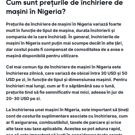
Cum sunt prețurile de închiriere de
mașini în Nigeria?
Prețurile de închiriere de mașini în Nigeria variază foarte
mult în funcție de tipul de mașina, durata închirierii și
compania de la care închiriați. În general, închirierile de
mașini în Nigeria sunt puțin mai scumpe decât în ​​alte țări,
dar costul poate fi compensat de comoditatea de a avea o
mașină disponibilă pentru utilizare.
Cel mai comun tip de închiriere de mașini în Nigeria este
închirierea zilnică, care variază de obicei între 30 USD și 50
USD pe zi, în funcție de tipul și dimensiunea mașinii. Pentru
închirieri mai lungi, cum ar fi o săptămână sau o lună,
prețurile tind să fie semnificativ mai mici, adesea în jur de
20-30 USD pe zi.
La închirierea unei mașini în Nigeria, este important să țineți
cont de costurile suplimentare asociate cu închirierea, cum
ar fi asigurarea, combustibilul, taxele de parcare și orice
alte taxe sau taxe aplicabile. Acestea se pot aduna rapid,
așa că este important să luați în considerare toate aceste