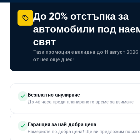
До 20% отстъпка за
автомобили под наем
свят
Тази промоция е валидна до 11 август 2026 г
от нея още днес!
Безплатно анулиране
До 48 часа преди планираното време за взимане
Гаранция за най-добра цена
Намерихте по-добра цена? Ще ви предложим по-изг