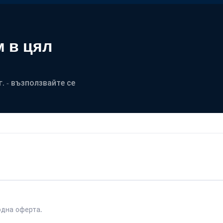
 в цял
. - възползвайте се
одна оферта.