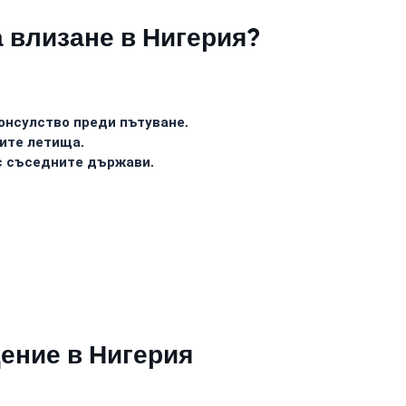
а влизане в Нигерия?
консулство преди пътуване.
ите летища.
ъс съседните държави.
щение в Нигерия