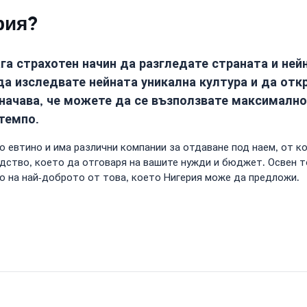
рия?
га страхотен начин да разгледате страната и не
да изследвате нейната уникална култура и да отк
ачава, че можете да се възползвате максимално 
 темпо.
о евтино и има различни компании за отдаване под наем, от к
ство, което да отговаря на вашите нужди и бюджет. Освен т
о на най-доброто от това, което Нигерия може да предложи.