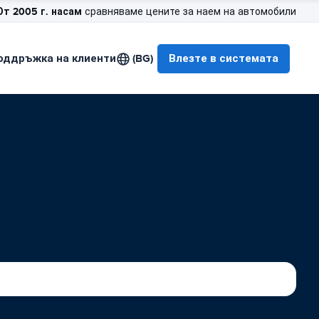
От 2005 г. насам
сравняваме цените за наем на автомобили
оддръжка на клиенти
(BG)
Влезте в системата