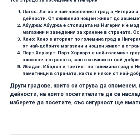
Топ 5 града за посещение в Нигерия
Лагос:
Лагос е най-населеният град в Нигерия и 
дейности. От оживения нощен живот до зашемет
Абуджа:
Абуджа е столицата на Нигерия и е моде
магазини и заведения за хранене в страната. О
Кано:
Кано е вторият по големина град в Нигерия
от най-добрите магазини и нощен живот в стран
Порт Харкорт:
Порт Харкорт е най-големият град
плажове в страната, както и някои от най-добр
Ибадан:
Ибадан е третият по големина град в Ни
паметници в страната, както и някои от най-доб
Други градове, които си струва да споменем, 
дейности, на които посетителите да се наслад
изберете да посетите, със сигурност ще имат