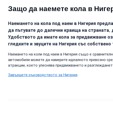
Защо да наемете кола в Ниге
Наемането на кола под наем в Нигерия предла
да пътувате до далечни краища на страната, 
Удобството да имате кола за придвижване озн
гледките и звуците на Нигерия със собствено
Наемането на коли под наем в Нигерия също е сравнителн
автомобили можете да намерите идеалното превозно сред
атракции, което улеснява придвижването и разглежданет
Завършете ръководството за Нигерия