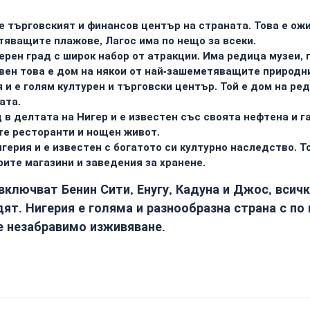
е търговският и финансов център на страната. Това е ож
яващите плажове, Лагос има по нещо за всеки.
рен град с широк набор от атракции. Има редица музеи, г
свен това е дом на някои от най-зашеметяващите природни
 и е голям културен и търговски център. Той е дом на ре
ата.
 в делтата на Нигер и е известен със своята нефтена и г
ите ресторанти и нощен живот.
герия и е известен с богатото си културно наследство. То
рите магазини и заведения за хранене.
включват Бенин Сити, Енугу, Кадуна и Джос, всич
ят. Нигерия е голяма и разнообразна страна с по н
е незабравимо изживяване.