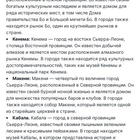
богатым культурным наследием и является домом для
ряда исторических мест, в том числе Дома
правительства Бо и Большой мечети Бо. В городе также
находится рынок Бо, один из крупнейших рынков в
стране.
Кенема:
Кенема — город на востоке Сьерра-Леоне,
столица Восточной провинции. Он известен добычей
алмазов и является местом расположения алмазного
рынка Кенемы. В городе также находится ряд культурных
достопримечательностей, таких как музей Кенемы и
национальный парк Кенема.
Макени:
Макени — четвертый по величине город
Сьерра-Леоне, расположенный в Северной провинции. Он
известен своей бурной ночной жизнью и является домом
для множества популярных баров и клубов. В городе
также находится собор Макени, который является одной
из старейших церквей в стране.
Кабала.
Кабала — город в северной провинции
Сьерра-Леоне, известный своими пышными зелеными
лесами и красивыми пейзажами. В городе находится
музей Кабалы, в котором представлена ​​история и