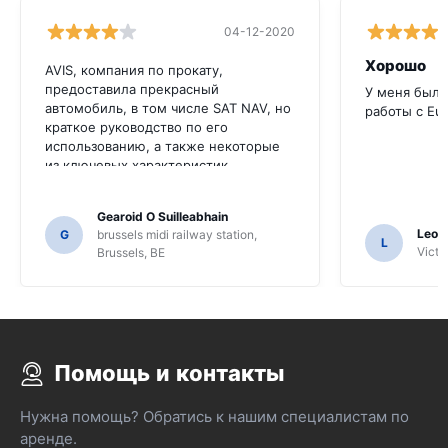
04-12-2020
Хорошо
AVIS, компания по прокату,
предоставила прекрасный
У меня был 
автомобиль, в том числе SAT NAV, но
работы с Eu
краткое руководство по его
использованию, а также некоторые
из ключевых характеристик
автомобиля на английском языке
были бы очень полезны для этого
Gearoid O Suilleabhain
клиента. Мы должны были попросить
Leon
G
brussels midi railway station,
нескольких местных жителей для
L
Victor
Brussels, BE
руководства, и только для этого мы,
возможно, не выяснили функции SAT
NAV.
Помощь и контакты
Нужна помощь? Обратись к нашим специалистам по
аренде.