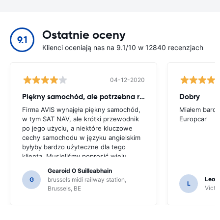
Ostatnie oceny
9.1
Klienci oceniają nas na 9.1/10 w 12840 recenzjach
04-12-2020
Piękny samochód, ale potrzebna rada
Dobry
Firma AVIS wynajęła piękny samochód,
Miałem bardz
w tym SAT NAV, ale krótki przewodnik
Europcar
po jego użyciu, a niektóre kluczowe
cechy samochodu w języku angielskim
byłyby bardzo użyteczne dla tego
klienta. Musieliśmy poprosić wielu
mieszkańców o wskazówki i tylko
Gearoid O Suilleabhain
dlatego, że mogliśmy nie zorientować
Leon
G
brussels midi railway station,
L
się w funkcjach SAT NAV.
Victor
Brussels, BE