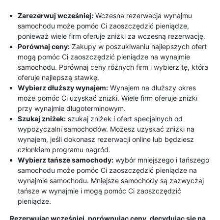
Zarezerwuj wcześniej:
Wczesna rezerwacja wynajmu
samochodu może pomóc Ci zaoszczędzić pieniądze,
ponieważ wiele firm oferuje zniżki za wczesną rezerwację.
Porównaj ceny:
Zakupy w poszukiwaniu najlepszych ofert
mogą pomóc Ci zaoszczędzić pieniądze na wynajmie
samochodu. Porównaj ceny różnych firm i wybierz tę, która
oferuje najlepszą stawkę.
Wybierz dłuższy wynajem:
Wynajem na dłuższy okres
może pomóc Ci uzyskać zniżki. Wiele firm oferuje zniżki
przy wynajmie długoterminowym.
Szukaj zniżek:
szukaj zniżek i ofert specjalnych od
wypożyczalni samochodów. Możesz uzyskać zniżki na
wynajem, jeśli dokonasz rezerwacji online lub będziesz
członkiem programu nagród.
Wybierz tańsze samochody:
wybór mniejszego i tańszego
samochodu może pomóc Ci zaoszczędzić pieniądze na
wynajmie samochodu. Mniejsze samochody są zazwyczaj
tańsze w wynajmie i mogą pomóc Ci zaoszczędzić
pieniądze.
Rezerwując wcześniej, porównując ceny, decydując się na