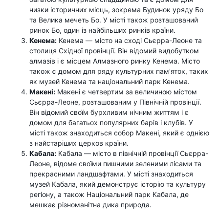
низки історичних місць, зокрема Будинок уряду Бо
та Велика мечеть Бо. У місті також розташований
ринок Бо, один із найбільших ринків країни.
Кенема:
Кенема — місто на сході Сьєрра-Леоне та
столиця Східної провінції. Він відомий видобутком
алмазів і є місцем Алмазного ринку Кенема. Місто
також є домом для ряду культурних пам'яток, таких
як музей Кенема та національний парк Кенема.
Макені:
Макені є четвертим за величиною містом
Сьєрра-Леоне, розташованим у Північній провінції.
Він відомий своїм бурхливим нічним життям і є
домом для багатьох популярних барів і клубів. У
місті також знаходиться собор Макені, який є однією
з найстаріших церков країни.
Кабала:
Кабала — місто в північній провінції Сьєрра-
Леоне, відоме своїми пишними зеленими лісами та
прекрасними ландшафтами. У місті знаходиться
музей Кабала, який демонструє історію та культуру
регіону, а також Національний парк Кабала, де
мешкає різноманітна дика природа.