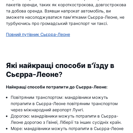
пакетів оренди, таких як короткострокова, довгострокова
та добова оренда. Взявши напрокат автомобіль, ви
зможете насолоджуватися пам’ятками Сьєрра-Леоне, не
турбуючись про громадський транспорт чи таксі.
Повний путівник Сьєрра-Леоне
Які найкращі способи в’їзду в
Сьєрра-Леоне?
Найкращі способи потрапити до Сьєрра-Леоне:
Повітряним транспортом: мандрівники можуть
потрапити в Сьєрра-Леоне повітряним транспортом
через міжнародний аеропорт Лунгі.
Дорогою: мандрівники можуть потрапити в Сьєрра-
Леоне дорогою з Гвінеї, Ліберії та інших сусідніх країн.
Море: мандрівники можуть потрапити в Сьєрра-Леоне