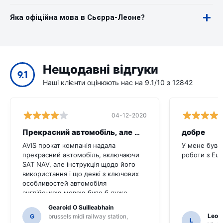
Яка офіційна мова в Сьєрра-Леоне?
Нещодавні відгуки
9.1
Наші клієнти оцінюють нас на 9.1/10 з 12842
04-12-2020
Прекрасний автомобіль, але ще рада пот
добре
AVIS прокат компанія надала
У мене був 
прекрасний автомобіль, включаючи
роботи з Eur
SAT NAV, але інструкція щодо його
використання і що деякі з ключових
особливостей автомобіля
англійською мовою було б дуже
корисно для цього клієнта. Ми
Gearoid O Suilleabhain
повинні були запитати ряд місцевих
Leon
G
brussels midi railway station,
L
жителів для керівництва і тільки для