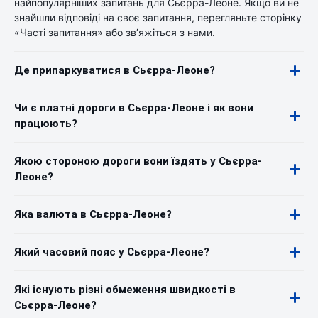
найпопулярніших запитань для Сьєрра-Леоне. Якщо ви не
знайшли відповіді на своє запитання, перегляньте сторінку
«Часті запитання» або зв’яжіться з нами.
Де припаркуватися в Сьєрра-Леоне?
Чи є платні дороги в Сьєрра-Леоне і як вони
працюють?
Якою стороною дороги вони їздять у Сьєрра-
Леоне?
Яка валюта в Сьєрра-Леоне?
Який часовий пояс у Сьєрра-Леоне?
Які існують різні обмеження швидкості в
Сьєрра-Леоне?