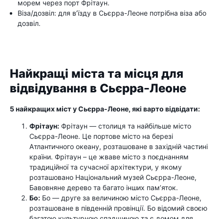
морем через порт Фрітаун.
Віза/дозвіл: для в’їзду в Сьєрра-Леоне потрібна віза або
дозвіл.
Найкращі міста та місця для
відвідування в Сьєрра-Леоне
5 найкращих міст у Сьєрра-Леоне, які варто відвідати:
Фрітаун:
Фрітаун — столиця та найбільше місто
Сьєрра-Леоне. Це портове місто на березі
Атлантичного океану, розташоване в західній частині
країни. Фрітаун – це жваве місто з поєднанням
традиційної та сучасної архітектури, у якому
розташовано Національний музей Сьєрра-Леоне,
Бавовняне дерево та багато інших пам’яток.
Бо:
Бо — друге за величиною місто Сьєрра-Леоне,
розташоване в південній провінції. Бо відомий своєю
багатою культурною спадщиною та є домом для