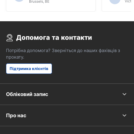
Victor
Brussels, BE
цього ми не могли б з'ясовували
функцію SAT NAV.
Допомога та контакти
Потрібна допомога? Зверніться до наших фахівців з
прокату.
Підтримка клієнтів
Обліковий запис
Про нас