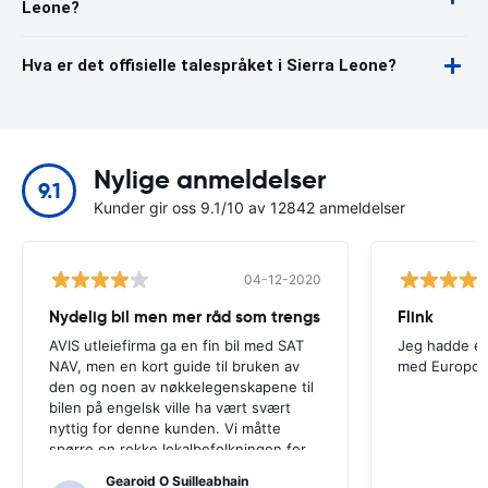
Leone?
Hva er det offisielle talespråket i Sierra Leone?
Nylige anmeldelser
9.1
Kunder gir oss 9.1/10 av 12842 anmeldelser
04-12-2020
Nydelig bil men mer råd som trengs
Flink
AVIS utleiefirma ga en fin bil med SAT
Jeg hadde en
NAV, men en kort guide til bruken av
med Europca
den og noen av nøkkelegenskapene til
bilen på engelsk ville ha vært svært
nyttig for denne kunden. Vi måtte
spørre en rekke lokalbefolkningen for
veiledning, og bare for at vi kanskje
Gearoid O Suilleabhain