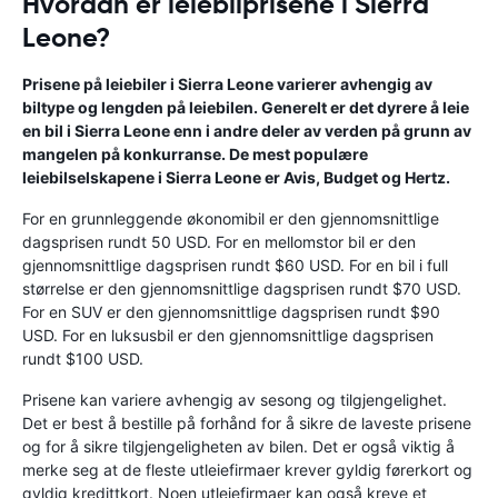
Hvordan er leiebilprisene i Sierra
Leone?
Prisene på leiebiler i Sierra Leone varierer avhengig av
biltype og lengden på leiebilen. Generelt er det dyrere å leie
en bil i Sierra Leone enn i andre deler av verden på grunn av
mangelen på konkurranse. De mest populære
leiebilselskapene i Sierra Leone er Avis, Budget og Hertz.
For en grunnleggende økonomibil er den gjennomsnittlige
dagsprisen rundt 50 USD. For en mellomstor bil er den
gjennomsnittlige dagsprisen rundt $60 USD. For en bil i full
størrelse er den gjennomsnittlige dagsprisen rundt $70 USD.
For en SUV er den gjennomsnittlige dagsprisen rundt $90
USD. For en luksusbil er den gjennomsnittlige dagsprisen
rundt $100 USD.
Prisene kan variere avhengig av sesong og tilgjengelighet.
Det er best å bestille på forhånd for å sikre de laveste prisene
og for å sikre tilgjengeligheten av bilen. Det er også viktig å
merke seg at de fleste utleiefirmaer krever gyldig førerkort og
gyldig kredittkort. Noen utleiefirmaer kan også kreve et