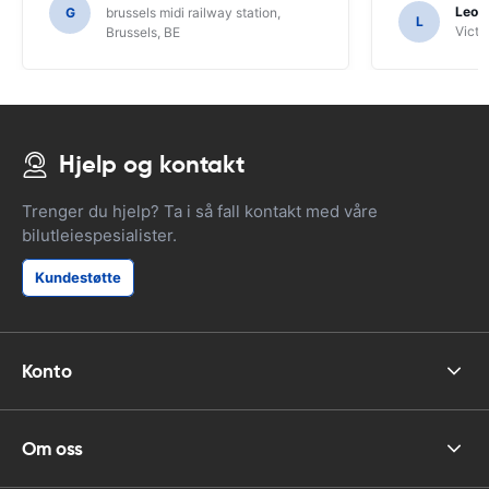
ikke hadde funnet ut av SAT NAVs
Leon
G
brussels midi railway station,
L
funksjoner.
Victor
Brussels, BE
Hjelp og kontakt
Trenger du hjelp? Ta i så fall kontakt med våre
bilutleiespesialister.
Kundestøtte
Konto
Om oss