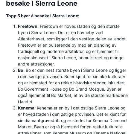
besøke i Sierra Leone
Topp 5 byer å besøke i Sierra Leone:
Freetown:
Freetown er hovedstaden og den største
byen i Sierra Leone. Det er en havneby ved
Atlanterhavet, som ligger i den vestlige delen av landet.
Freetown er en pulserende by med en blanding av
tradisjonell og moderne arkitektur, og er hjemmet til
nasjonalmuseet i Sierra Leone, bomullstreet og mange
andre attraksjoner.
Bo:
Bo er den nest største byen i Sierra Leone og ligger
i den sørlige provinsen. Bo er kjent for sin rike kulturarv
og er hjemsted for en rekke historiske steder, inkludert
Bo Government House og Bo Grand Mosque. Byen er
også hjemmet til Bo Market, et av de største markedene
i landet.
Kenema:
Kenema er en by i det østlige Sierra Leone og
er hovedstaden i den østlige provinsen. Det er kjent for
sin diamantgruvedrift og er stedet for Kenema Diamond
Market. Byen er også hjemsted for en rekke kulturelle
attraksjoner, som Kenema Museum og Kenema National