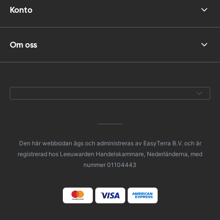
Konto
Om oss
Den här webbsidan ägs och administreras av EasyTerra B.V. och är
registrerad hos Leeuwarden Handelskammare, Nederländerna, med
nummer 01104443