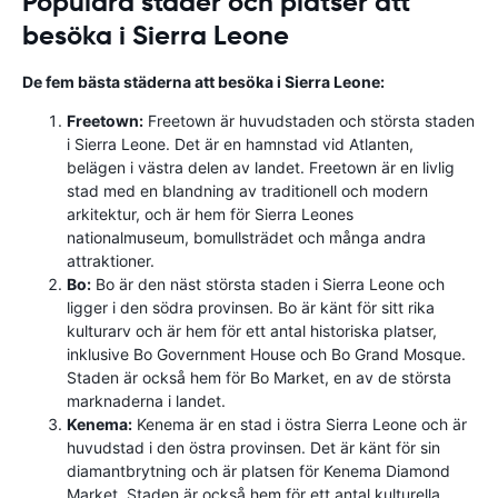
Populära städer och platser att
besöka i Sierra Leone
De fem bästa städerna att besöka i Sierra Leone:
Freetown:
Freetown är huvudstaden och största staden
i Sierra Leone. Det är en hamnstad vid Atlanten,
belägen i västra delen av landet. Freetown är en livlig
stad med en blandning av traditionell och modern
arkitektur, och är hem för Sierra Leones
nationalmuseum, bomullsträdet och många andra
attraktioner.
Bo:
Bo är den näst största staden i Sierra Leone och
ligger i den södra provinsen. Bo är känt för sitt rika
kulturarv och är hem för ett antal historiska platser,
inklusive Bo Government House och Bo Grand Mosque.
Staden är också hem för Bo Market, en av de största
marknaderna i landet.
Kenema:
Kenema är en stad i östra Sierra Leone och är
huvudstad i den östra provinsen. Det är känt för sin
diamantbrytning och är platsen för Kenema Diamond
Market. Staden är också hem för ett antal kulturella