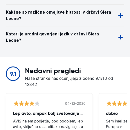
Kakšne so različne omejitve hitrosti v državi Siera
Leone?
Kateri je uradni govorjeni jezik v državi Siera
Leone?
Nedavni pregledi
9.1
Naše stranke nas ocenjujejo z oceno 9.1/10 od
12842
04-12-2020
Lep avto, ampak bolj svetovanje potrebno
dobro
AVIS najem podjetje, pod pogojem, lep
Sem imel zel
avto, vključno s satelitsko navigacijo, a
Europcar