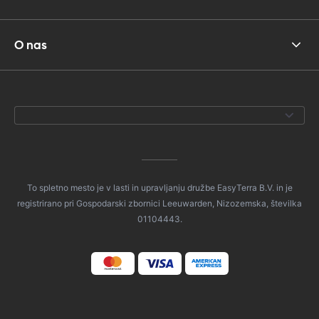
O nas
To spletno mesto je v lasti in upravljanju družbe EasyTerra B.V. in je
registrirano pri Gospodarski zbornici Leeuwarden, Nizozemska, številka
01104443.