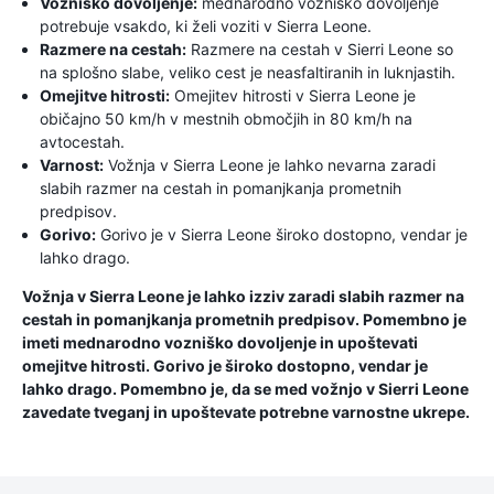
Vozniško dovoljenje:
mednarodno vozniško dovoljenje
potrebuje vsakdo, ki želi voziti v Sierra Leone.
Razmere na cestah:
Razmere na cestah v Sierri Leone so
na splošno slabe, veliko cest je neasfaltiranih in luknjastih.
Omejitve hitrosti:
Omejitev hitrosti v Sierra Leone je
običajno 50 km/h v mestnih območjih in 80 km/h na
avtocestah.
Varnost:
Vožnja v Sierra Leone je lahko nevarna zaradi
slabih razmer na cestah in pomanjkanja prometnih
predpisov.
Gorivo:
Gorivo je v Sierra Leone široko dostopno, vendar je
lahko drago.
Vožnja v Sierra Leone je lahko izziv zaradi slabih razmer na
cestah in pomanjkanja prometnih predpisov. Pomembno je
imeti mednarodno vozniško dovoljenje in upoštevati
omejitve hitrosti. Gorivo je široko dostopno, vendar je
lahko drago. Pomembno je, da se med vožnjo v Sierri Leone
zavedate tveganj in upoštevate potrebne varnostne ukrepe.