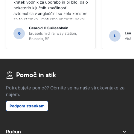
kratek vodnik za uporabo in bi bilo, da o
nekaterih ključnih značilnosti
avtomobila v angleščini so zelo koristne
za to stranko. Imeli smo vprašati nekaj
domačinov za usmerjanje in samo za, ki
Gearoid O Suilleabhain
jih morda ne bi pogruntal funkcije SAT
Leon
G
brussels midi railway station,
L
NAV.
Victor
Brussels, BE
Pomoč in stik
Potrebujete pomoč? Obrnite se na naše strokovnjake za
najem.
Podpora strankam
Račun