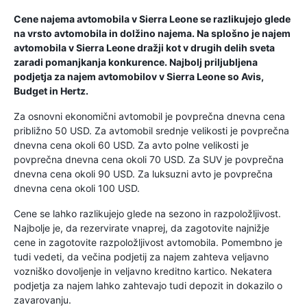
Cene najema avtomobila v Sierra Leone se razlikujejo glede
na vrsto avtomobila in dolžino najema. Na splošno je najem
avtomobila v Sierra Leone dražji kot v drugih delih sveta
zaradi pomanjkanja konkurence. Najbolj priljubljena
podjetja za najem avtomobilov v Sierra Leone so Avis,
Budget in Hertz.
Za osnovni ekonomični avtomobil je povprečna dnevna cena
približno 50 USD. Za avtomobil srednje velikosti je povprečna
dnevna cena okoli 60 USD. Za avto polne velikosti je
povprečna dnevna cena okoli 70 USD. Za SUV je povprečna
dnevna cena okoli 90 USD. Za luksuzni avto je povprečna
dnevna cena okoli 100 USD.
Cene se lahko razlikujejo glede na sezono in razpoložljivost.
Najbolje je, da rezervirate vnaprej, da zagotovite najnižje
cene in zagotovite razpoložljivost avtomobila. Pomembno je
tudi vedeti, da večina podjetij za najem zahteva veljavno
vozniško dovoljenje in veljavno kreditno kartico. Nekatera
podjetja za najem lahko zahtevajo tudi depozit in dokazilo o
zavarovanju.