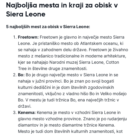
Najboljša mesta in kraji za obisk v
Siera Leone
5 najboljših mest za obisk v Sierra Leone:
Freetown:
Freetown je glavno in največje mesto Sierra
Leone. Je pristaniško mesto ob Atlantskem oceanu, ki
se nahaja v zahodnem delu države. Freetown je živahno
mesto z mešanico tradicionalne in moderne arhitekture,
kjer se nahajajo Narodni muzej Sierra Leone, Cotton
Tree in številne druge znamenitosti.
Bo:
Bo je drugo največje mesto v Sierra Leone in se
nahaja v južni provinci. Bo je znan po svoji bogati
kulturni dediščini in je dom številnih zgodovinskih
znamenitosti, vključno z vladno hišo Bo in Veliko mošejo
Bo. V mestu je tudi tržnica Bo, ena največjih tržnic v
državi.
Kenema:
Kenema je mesto v vzhodni Sierra Leone in
glavno mesto vzhodne province. Znano je po rudarjenju
diamantov in je mesto diamantne tržnice Kenema.
Mesto je tudi dom številnih kulturnih znamenitosti, kot