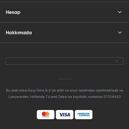
Hesap
Hakkımızda
Bu web sitesi EasyTerra B.V.'ye aittir ve onun tarafından işletilmektedir ve
Leeuwarden, Hollanda Ticaret Odası'na kayıtlıdır, numarası 01104443