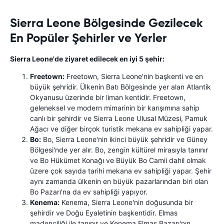
Sierra Leone Bölgesinde Gezilecek
En Popüler Şehirler ve Yerler
Sierra Leone'de ziyaret edilecek en iyi 5 şehir:
Freetown:
Freetown, Sierra Leone'nin başkenti ve en
büyük şehridir. Ülkenin Batı Bölgesinde yer alan Atlantik
Okyanusu üzerinde bir liman kentidir. Freetown,
geleneksel ve modern mimarinin bir karışımına sahip
canlı bir şehirdir ve Sierra Leone Ulusal Müzesi, Pamuk
Ağacı ve diğer birçok turistik mekana ev sahipliği yapar.
Bo:
Bo, Sierra Leone'nin ikinci büyük şehridir ve Güney
Bölgesi'nde yer alır. Bo, zengin kültürel mirasıyla tanınır
ve Bo Hükümet Konağı ve Büyük Bo Camii dahil olmak
üzere çok sayıda tarihi mekana ev sahipliği yapar. Şehir
aynı zamanda ülkenin en büyük pazarlarından biri olan
Bo Pazarı'na da ev sahipliği yapıyor.
Kenema:
Kenema, Sierra Leone'nin doğusunda bir
şehirdir ve Doğu Eyaletinin başkentidir. Elmas
madenciliği ile tanınır ve Kenema Elmas Pazarı'nın