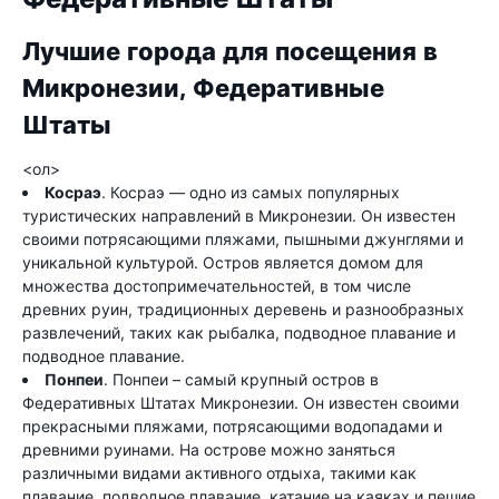
Лучшие города для посещения в
Микронезии, Федеративные
Штаты
<ол>
Косраэ
. Косраэ — одно из самых популярных
туристических направлений в Микронезии. Он известен
своими потрясающими пляжами, пышными джунглями и
уникальной культурой. Остров является домом для
множества достопримечательностей, в том числе
древних руин, традиционных деревень и разнообразных
развлечений, таких как рыбалка, подводное плавание и
подводное плавание.
Понпеи
. Понпеи – самый крупный остров в
Федеративных Штатах Микронезии. Он известен своими
прекрасными пляжами, потрясающими водопадами и
древними руинами. На острове можно заняться
различными видами активного отдыха, такими как
плавание, подводное плавание, катание на каяках и пешие