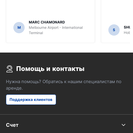
MARC CHAMONARD
SHU
M
Melbourne Airport - International
S
Hobar
Terminal
Помощь и контакты
Нужна помощь? Обратись к нашим специалистам по
аренде.
Поддержка клиентов
Счет