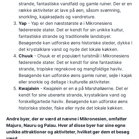
strande, fantastiske vandfald og gamle ruiner. Der er en
række aktiviteter at lave på øen, såsom svømning,
snorkling, kajaksejlads og vandreture.
Yap
- Yap er den næststørste ø i Mikronesiens
fødererede stater. Det er kendt for sin unikke kultur,
fantastiske strande og traditionelle landsbyer.
Besøgende kan udforske øens historiske steder, dykke i
det krystalklare vand og nyde det lokale køkken.
Chuuk
- Chuuk er et populært turistmål i Mikronesiens
fødererede stater. Det er kendt for sine fantastiske
strande, tropiske regnskove og mangfoldige havliv.
Besøgende kan udforske øens gamle ruiner, sejle i kajak
eller snorkle og deltage i kulturelle aktiviteter.
Kwajalein
- Kwajalein er en ø på Marshalløerne. Det er
kendt for sine uberørte strande, krystalklare vand og
forskelligartede havliv. Besøgende kan udforske øens
historiske steder, fiske eller nyde det lokale køkken.
Andre byer, der er værd at nævne i Mikronesien, omfatter
Majuro, Nauru og Palau. Hver af disse byer har sine egne
unikke attraktioner og aktiviteter, hvilket gør dem et besøg
værd.