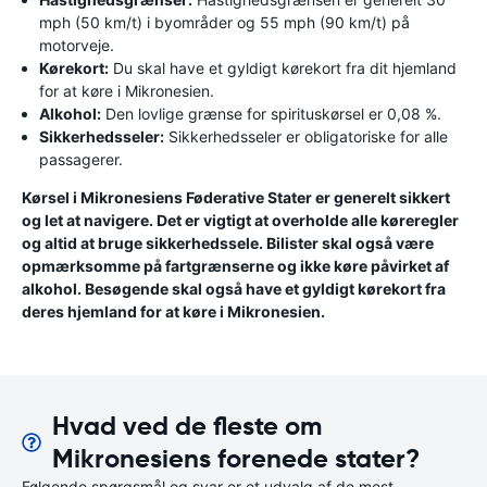
mph (50 km/t) i byområder og 55 mph (90 km/t) på
motorveje.
Kørekort:
Du skal have et gyldigt kørekort fra dit hjemland
for at køre i Mikronesien.
Alkohol:
Den lovlige grænse for spirituskørsel er 0,08 %.
Sikkerhedsseler:
Sikkerhedsseler er obligatoriske for alle
passagerer.
Kørsel i Mikronesiens Føderative Stater er generelt sikkert
og let at navigere. Det er vigtigt at overholde alle køreregler
og altid at bruge sikkerhedssele. Bilister skal også være
opmærksomme på fartgrænserne og ikke køre påvirket af
alkohol. Besøgende skal også have et gyldigt kørekort fra
deres hjemland for at køre i Mikronesien.
Hvad ved de fleste om
Mikronesiens forenede stater?
Følgende spørgsmål og svar er et udvalg af de mest