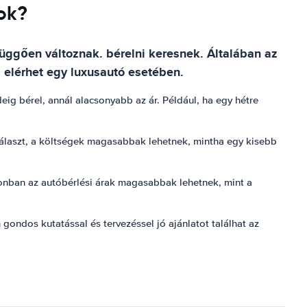
mok?
függően változnak. bérelni keresnek. Általában az
 elérhet egy luxusautó esetében.
eig bérel, annál alacsonyabb az ár. Például, ha egy hétre
 választ, a költségek magasabbak lehetnek, mintha egy kisebb
ezonban az autóbérlési árak magasabbak lehetnek, mint a
ndos kutatással és tervezéssel jó ajánlatot találhat az