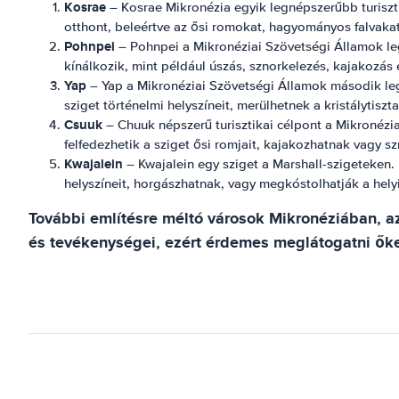
Kosrae
– Kosrae Mikronézia egyik legnépszerűbb turisztik
otthont, beleértve az ősi romokat, hagyományos falvakat
Pohnpei
– Pohnpei a Mikronéziai Szövetségi Államok leg
kínálkozik, mint például úszás, sznorkelezés, kajakozás 
Yap
– Yap a Mikronéziai Szövetségi Államok második legn
sziget történelmi helyszíneit, merülhetnek a kristálytiszt
Csuuk
– Chuuk népszerű turisztikai célpont a Mikronézia
felfedezhetik a sziget ősi romjait, kajakozhatnak vagy s
Kwajalein
– Kwajalein egy sziget a Marshall-szigeteken. Is
helyszíneit, horgászhatnak, vagy megkóstolhatják a hely
További említésre méltó városok Mikronéziában, a
és tevékenységei, ezért érdemes meglátogatni őke