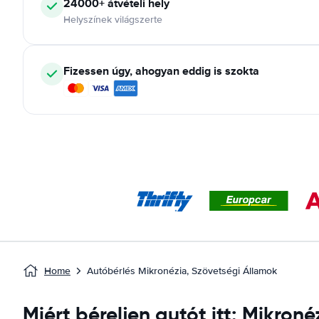
24000+ átvételi hely
Helyszínek világszerte
Fizessen úgy, ahogyan eddig is szokta
Home
Autóbérlés Mikronézia, Szövetségi Államok
Miért béreljen autót itt: Mikron