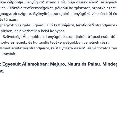
ai célpontja. Lenyűgöző strandjairól, buja dzsungeleiről és egyedül
 és különféle tevékenységeket, például horgászatot, sznorkelezést
nagyobb szigete. Gyönyörű strandjairól, lenyűgöző vízeséseiről és
és túrázás.
agyobb szigete. Egyedülálló kultúrájáról, lenyűgöző strandjairól é
a vízben, és élvezhetik a helyi konyhát.
i Szövetségi Államokban. Lenyűgöző strandjairól, trópusi esőerdőirő
znorkelezhetnek, és kulturális tevékenységekben vehetnek részt.
mert érintetlen strandjairól, kristálytiszta vizeiről és változatos te
i konyhát.
z Egyesült Államokban: Majuro, Nauru és Palau. Mind
t.