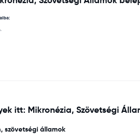
ikronézia, Szövetségi Államok bel
aiba:
.
ek itt: Mikronézia, Szövetségi Áll
, szövetségi államok