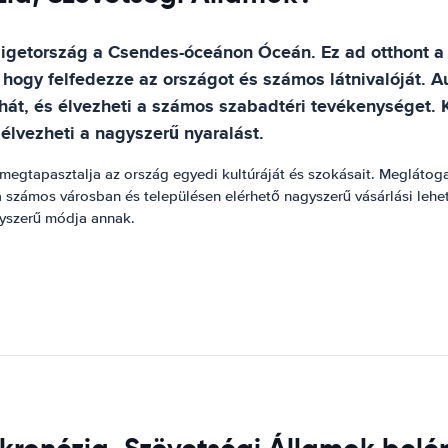
igetország a Csendes-óceánon Óceán. Ez ad otthont a v
hogy felfedezze az országot és számos látnivalóját. A
nyhát, és élvezheti a számos szabadtéri tevékenységet. 
 élvezheti a nagyszerű nyaralást.
egtapasztalja az ország egyedi kultúráját és szokásait. Meglátoga
a számos városban és településen elérhető nagyszerű vásárlási lehe
gyszerű módja annak.