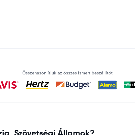
Összehasonlítjuk az összes ismert beszállítót
ézia, Szövetségi Államok?