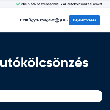
2005 óta
összehasonlítjuk az autókölcsönzési árakat
GYIK
Ügyfélszolgálat
(HU)
Bejelentkezés
Autókölcsönzés