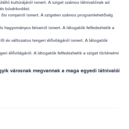
álló kultúrájáról ismert. A sziget számos látnivalónak ad
 és búvárkodást.
 ősi romjairól ismert. A szigeten számos programlehetőség
s hagyományos falvairól ismert. A látogatók felfedezhetik a
l és változatos tengeri élővilágáról ismert. A látogatók
ngeri élővilágáról. A látogatók felfedezhetik a sziget történelmi
egyik városnak megvannak a maga egyedi látnivalói