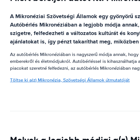
A Mikronéziai Szövetségi Államok egy gyönyörű sz
Autóbérlés Mikronéziában a legjobb módja annak, 
szigetre, felfedezheti a változatos kultúrát és ko
ajánlatokat is, így pénzt takaríthat meg, miközben
Az autóbérlés Mikronéziában is nagyszerű módja annak, hogy m
emberekről és életmódjukról. Autóbérléssel is kihasználhatja 
piacokat szeretné felfedezni, az autóbérlés Mikronéziában na
Töltse ki a(z) Mikronézia, Szövetségi Államok útmutatóját