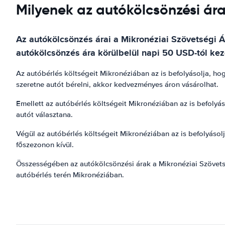
Milyenek az autókölcsönzési ára
Az autókölcsönzés árai a Mikronéziai Szövetségi Á
autókölcsönzés ára körülbelül napi 50 USD-tól kez
Az autóbérlés költségeit Mikronéziában az is befolyásolja, hog
szeretne autót bérelni, akkor kedvezményes áron vásárolhat.
Emellett az autóbérlés költségeit Mikronéziában az is befolyá
autót választana.
Végül az autóbérlés költségeit Mikronéziában az is befolyásol
főszezonon kívül.
Összességében az autókölcsönzési árak a Mikronéziai Szövets
autóbérlés terén Mikronéziában.