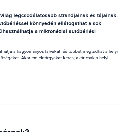
ilág legcsodálatosabb strandjainak és tájainak.
utóbérléssel könnyedén ellátogathat a sok
Kihasználhatja a mikronéziai autóbérlési
thatja a hagyományos falvakat, és többet megtudhat a helyi
tőségeket. Akár emléktárgyakat keres, akár csak a helyi