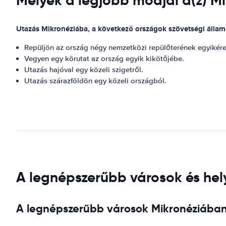
Melyek a legjobb módjai a(z) M
Utazás Mikronéziába, a következő országok szövetségi állam
Repüljön az ország négy nemzetközi repülőterének egyikére
Vegyen egy körutat az ország egyik kikötőjébe.
Utazás hajóval egy közeli szigetről.
Utazás szárazföldön egy közeli országból.
A legnépszerűbb városok és hely
A legnépszerűbb városok Mikronéziában