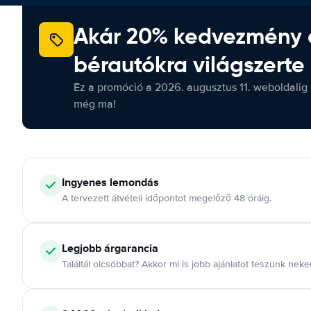
Akár 20% kedvezmény 
bérautókra világszerte
Ez a promóció a 2026. augusztus 11. weboldalig 
még ma!
Ingyenes lemondás
A tervezett átvételi időpontot megelőző 48 óráig.
Legjobb árgarancia
Találtál olcsóbbat? Akkor mi is jobb ajánlatot teszünk neke