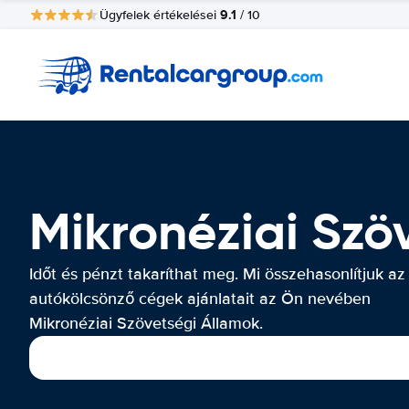
9.1
Ügyfelek értékelései
/ 10
Mikronéziai Szö
Időt és pénzt takaríthat meg. Mi összehasonlítjuk az
autókölcsönző cégek ajánlatait az Ön nevében
Mikronéziai Szövetségi Államok.