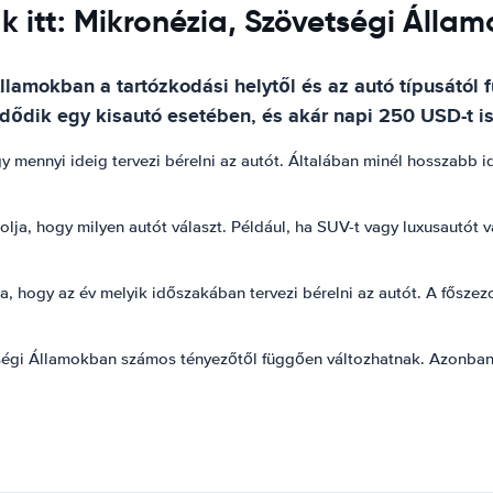
k itt: Mikronézia, Szövetségi Álla
llamokban a tartózkodási helytől és az autó típusától 
dődik egy kisautó esetében, és akár napi 250 USD-t is
y mennyi ideig tervezi bérelni az autót. Általában minél hosszabb id
solja, hogy milyen autót választ. Például, ha SUV-t vagy luxusautót
ja, hogy az év melyik időszakában tervezi bérelni az autót. A fősz
égi Államokban számos tényezőtől függően változhatnak. Azonban go