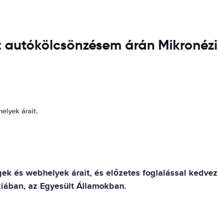
 autókölcsönzésem árán Mikronézi
elyek árait.
ek és webhelyek árait, és előzetes foglalással kedv
ziában, az Egyesült Államokban.