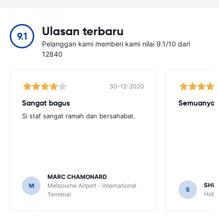
Ulasan terbaru
9.1
Pelanggan kami memberi kami nilai 9.1/10 dari
12840
30-12-2020
Sangat bagus
Semuanya b
Si staf sangat ramah dan bersahabat.
MARC CHAMONARD
SHU
M
Melbourne Airport - International
S
Hobar
Terminal