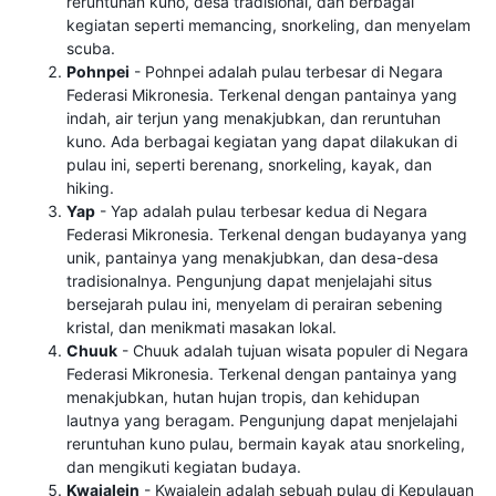
reruntuhan kuno, desa tradisional, dan berbagai
kegiatan seperti memancing, snorkeling, dan menyelam
scuba.
Pohnpei
- Pohnpei adalah pulau terbesar di Negara
Federasi Mikronesia. Terkenal dengan pantainya yang
indah, air terjun yang menakjubkan, dan reruntuhan
kuno. Ada berbagai kegiatan yang dapat dilakukan di
pulau ini, seperti berenang, snorkeling, kayak, dan
hiking.
Yap
- Yap adalah pulau terbesar kedua di Negara
Federasi Mikronesia. Terkenal dengan budayanya yang
unik, pantainya yang menakjubkan, dan desa-desa
tradisionalnya. Pengunjung dapat menjelajahi situs
bersejarah pulau ini, menyelam di perairan sebening
kristal, dan menikmati masakan lokal.
Chuuk
- Chuuk adalah tujuan wisata populer di Negara
Federasi Mikronesia. Terkenal dengan pantainya yang
menakjubkan, hutan hujan tropis, dan kehidupan
lautnya yang beragam. Pengunjung dapat menjelajahi
reruntuhan kuno pulau, bermain kayak atau snorkeling,
dan mengikuti kegiatan budaya.
Kwajalein
- Kwajalein adalah sebuah pulau di Kepulauan