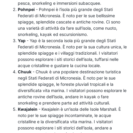
pesca, snorkeling e immersioni subacquee.
Pohnpei
- Pohnpei è l'isola più grande degli Stati
Federati di Micronesia. È noto per le sue bellissime
spiagge, splendide cascate e antiche rovine. Ci sono
una varietà di attività da fare sull'isola, come nuoto,
snorkeling, kayak ed escursionismo.
Yap
- Yap è la seconda isola più grande degli Stati
Federati di Micronesia. È noto per la sua cultura unica, le
splendide spiagge e i villaggi tradizionali. I visitatori
possono esplorare i siti storici dell'isola, tuffarsi nelle
acque cristalline e gustare la cucina locale.
Chuuk
- Chuuk è una popolare destinazione turistica
negli Stati Federati di Micronesia. È noto per le sue
splendide spiagge, le foreste pluviali tropicali e la
diversificata vita marina. I visitatori possono esplorare le
antiche rovine dell'isola, andare in kayak o fare
snorkeling e prendere parte ad attività culturali.
Kwajalein
- Kwajalein è un'isola delle Isole Marshall. È
noto per le sue spiagge incontaminate, le acque
cristalline e la diversificata vita marina. I visitatori
possono esplorare i siti storici dell'isola, andare a