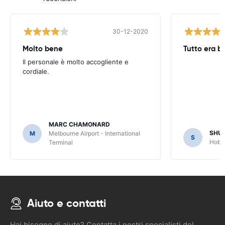
30-12-2020
Molto bene
Tutto era b
Il personale è molto accogliente e
cordiale.
MARC CHAMONARD
SHU
M
Melbourne Airport - International
S
Hobar
Terminal
Aiuto e contatti
Hai bisogno di aiuto? Contatta i nostri specialisti del