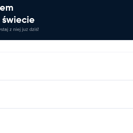
jem
świecie
taj z niej już dziś!