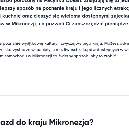
arski położony na Pacyfiku Ocean. Znajdują się tu jed
lepszy sposób na poznanie kraju i jego licznych atra
i kuchnię oraz cieszyć się wieloma dostępnymi zajęci
 w Mikronezji, co pozwoli Ci zaoszczędzić pieniądze,
poznanie wyjątkowej kultury i zwyczajów tego kraju. Możesz odwie
kże skorzystać ze wspaniałych możliwości zakupów dostępnych w wie
em samochodu w Mikronezji to świetny sposób, aby to zrobić.
jazd do kraju Mikronezja?