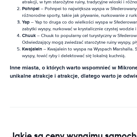
atrakcji, w tym starożytne ruiny, tradycyjne wioski i róż
Pohnpei
– Pohnpei to największa wyspa w Sfederowanych
różnorodne sporty, takie jak pływanie, nurkowanie z rur
Yap
– Yap to druga co do wielkości wyspa w Sfederowany
zabytki wyspy, nurkować w krystalicznie czystej wodzie i
Chuuk
– Chuuk to popularny cel turystyczny w Sfederow
Odwiedzający mogą zwiedzać starożytne ruiny wyspy, pły
Kwajalein
– Kwajalein to wyspa na Wyspach Marshalla. S
wyspy, łowić ryby i delektować się lokalną kuchnią.
Inne miasta, o których warto wspomnieć w Mikrone
unikalne atrakcje i atrakcje, dlatego warto je odwi
Jakie są ceny wynajmu samoch