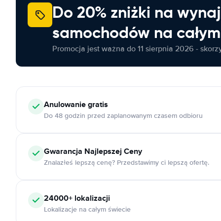
Do 20% zniżki na wyna
samochodów na całym 
Promocja jest ważna do 11 sierpnia 2026 - skorzys
Anulowanie
gratis
Do 48 godzin przed zaplanowanym czasem odbioru
Gwarancja Najlepszej Ceny
Znalazłeś lepszą cenę? Przedstawimy ci lepszą ofertę.
24000+
lokalizacji
Lokalizacje na całym świecie