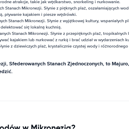
norodne atrakcje, takie jak wędkarstwo, snorkeling i nurkowanie.
 Stanach Mikronezji. Słynie z pięknych plaż, oszałamiających wo
ką, pływanie kajakiem i piesze wędrówki.
ch Stanach Mikronezji. Słynie z wyjątkowej kultury, wspaniałych p
 delektować się lokalną kuchnią.
anych Stanach Mikronezji. Słynie z przepięknych plaż, tropikalnyc
wać kajakiem lub nurkować z rurką i brać udział w wydarzeniach ku
łynie z dziewiczych plaż, krystalicznie czystej wody i różnorodne
zji, Sfederowanych Stanach Zjednoczonych, to Majuro,
edzić.
odów w Mikronezja?