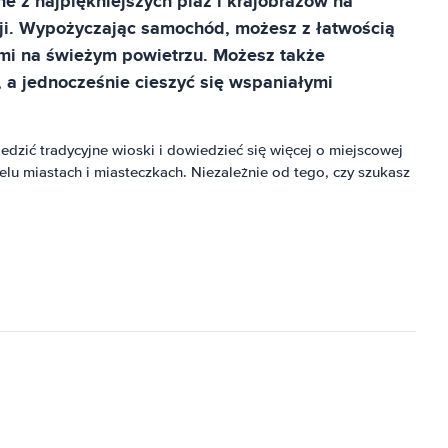
ne z najpiękniejszych plaż i krajobrazów na
kcji. Wypożyczając samochód, możesz z łatwością
ami na świeżym powietrzu. Możesz także
 a jednocześnie cieszyć się wspaniałymi
dzić tradycyjne wioski i dowiedzieć się więcej o miejscowej
lu miastach i miasteczkach. Niezależnie od tego, czy szukasz