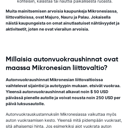
kohteisiin, kalastaa tai nauttia paikallisesta ruoasta.
Muita mainitsemisen arvoisia kaupunkeja Mikronesiassa,
liittovaltioissa, ovat Majuro, Nauru ja Palau. Jokaisella
näistä kaupungeista on omat ainutlaatuiset nähtävyydet ja
aktiviteetit, joten ne ovat vierailun arvoisia.
Millaisia autonvuokraushinnat ovat
maassa Mikronesian liittovaltio?
Autonvuokraushinnat Mikronesian liittovaltioissa
vaihtelevat sijaintisi ja autotyypin mukaan. etsivät vuokraa.
Yleensä autonvuokraushinnat alkavat noin $ 50 USD
päivässä pienelle autolle ja voivat nousta noin 250 USD per
päivä luksusautolle.
Autonvuokrauskustannuksiin Mikronesiassa vaikuttaa myös
auton vuokraamisen kesto. Yleensä mitä pidempään vuokraat,
sitä alhaisempi hinta. Jos esimerkiksi aiot vuokrata auton