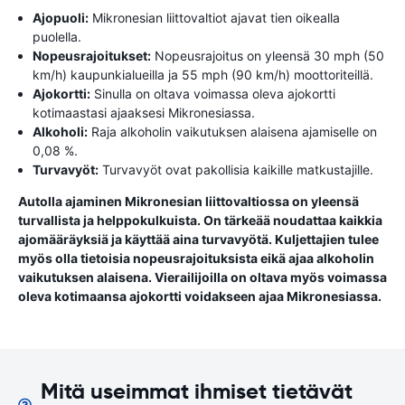
Ajopuoli:
Mikronesian liittovaltiot ajavat tien oikealla
puolella.
Nopeusrajoitukset:
Nopeusrajoitus on yleensä 30 mph (50
km/h) kaupunkialueilla ja 55 mph (90 km/h) moottoriteillä.
Ajokortti:
Sinulla on oltava voimassa oleva ajokortti
kotimaastasi ajaaksesi Mikronesiassa.
Alkoholi:
Raja alkoholin vaikutuksen alaisena ajamiselle on
0,08 %.
Turvavyöt:
Turvavyöt ovat pakollisia kaikille matkustajille.
Autolla ajaminen Mikronesian liittovaltiossa on yleensä
turvallista ja helppokulkuista. On tärkeää noudattaa kaikkia
ajomääräyksiä ja käyttää aina turvavyötä. Kuljettajien tulee
myös olla tietoisia nopeusrajoituksista eikä ajaa alkoholin
vaikutuksen alaisena. Vierailijoilla on oltava myös voimassa
oleva kotimaansa ajokortti voidakseen ajaa Mikronesiassa.
Mitä useimmat ihmiset tietävät