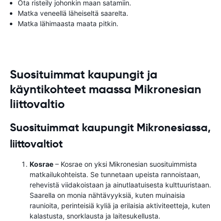
Ota risteily johonkin maan satamiin.
Matka veneellä läheiseltä saarelta.
Matka lähimaasta maata pitkin.
Suosituimmat kaupungit ja
käyntikohteet maassa Mikronesian
liittovaltio
Suosituimmat kaupungit Mikronesiassa,
liittovaltiot
Kosrae
– Kosrae on yksi Mikronesian suosituimmista
matkailukohteista. Se tunnetaan upeista rannoistaan,
rehevistä viidakoistaan ​​ja ainutlaatuisesta kulttuuristaan.
Saarella on monia nähtävyyksiä, kuten muinaisia ​​
raunioita, perinteisiä kyliä ja erilaisia ​​aktiviteetteja, kuten
kalastusta, snorklausta ja laitesukellusta.