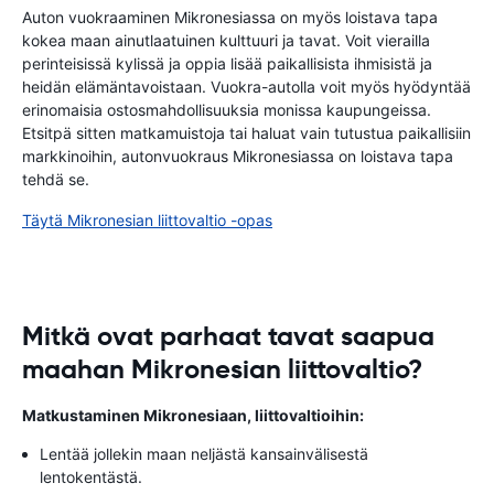
Auton vuokraaminen Mikronesiassa on myös loistava tapa
kokea maan ainutlaatuinen kulttuuri ja tavat. Voit vierailla
perinteisissä kylissä ja oppia lisää paikallisista ihmisistä ja
heidän elämäntavoistaan. Vuokra-autolla voit myös hyödyntää
erinomaisia ​​ostosmahdollisuuksia monissa kaupungeissa.
Etsitpä sitten matkamuistoja tai haluat vain tutustua paikallisiin
markkinoihin, autonvuokraus Mikronesiassa on loistava tapa
tehdä se.
Täytä Mikronesian liittovaltio -opas
Mitkä ovat parhaat tavat saapua
maahan Mikronesian liittovaltio?
Matkustaminen Mikronesiaan, liittovaltioihin:
Lentää jollekin maan neljästä kansainvälisestä
lentokentästä.