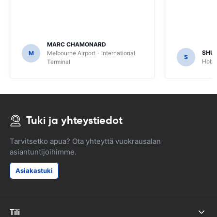
MARC CHAMONARD
SHU
M
Melbourne Airport - International
S
Hobar
Terminal
Tuki ja yhteystiedot
Tarvitsetko apua? Ota yhteyttä vuokrausalan
asiantuntijoihimme.
Asiakastuki
Tili