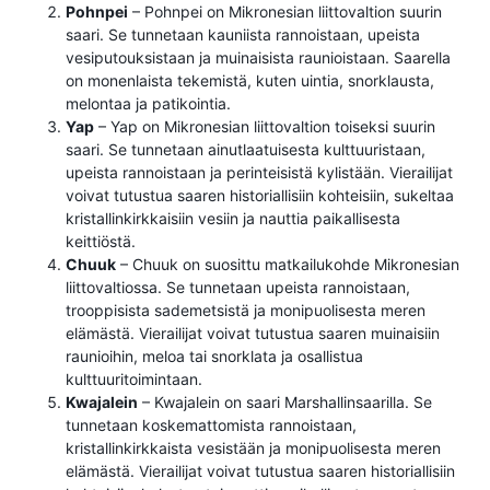
Pohnpei
– Pohnpei on Mikronesian liittovaltion suurin
saari. Se tunnetaan kauniista rannoistaan, upeista
vesiputouksistaan ​​ja muinaisista raunioistaan. Saarella
on monenlaista tekemistä, kuten uintia, snorklausta,
melontaa ja patikointia.
Yap
– Yap on Mikronesian liittovaltion toiseksi suurin
saari. Se tunnetaan ainutlaatuisesta kulttuuristaan,
upeista rannoistaan ​​ja perinteisistä kylistään. Vierailijat
voivat tutustua saaren historiallisiin kohteisiin, sukeltaa
kristallinkirkkaisiin vesiin ja nauttia paikallisesta
keittiöstä.
Chuuk
– Chuuk on suosittu matkailukohde Mikronesian
liittovaltiossa. Se tunnetaan upeista rannoistaan,
trooppisista sademetsistä ja monipuolisesta meren
elämästä. Vierailijat voivat tutustua saaren muinaisiin
raunioihin, meloa tai snorklata ja osallistua
kulttuuritoimintaan.
Kwajalein
– Kwajalein on saari Marshallinsaarilla. Se
tunnetaan koskemattomista rannoistaan,
kristallinkirkkaista vesistään ja monipuolisesta meren
elämästä. Vierailijat voivat tutustua saaren historiallisiin