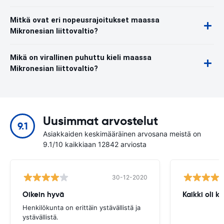
Mitkä ovat eri nopeusrajoitukset maassa
Mikronesian liittovaltio?
Mikä on virallinen puhuttu kieli maassa
Mikronesian liittovaltio?
Uusimmat arvostelut
9.1
Asiakkaiden keskimääräinen arvosana meistä on
9.1/10 kaikkiaan 12842 arviosta
30-12-2020
Oikein hyvä
Kaikki oli 
Henkilökunta on erittäin ystävällistä ja
ystävällistä.