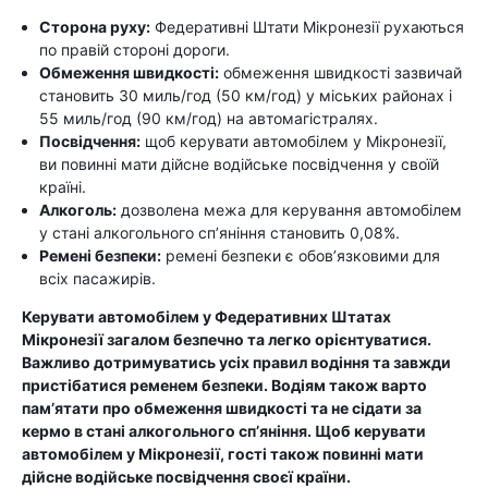
Сторона руху:
Федеративні Штати Мікронезії рухаються
по правій стороні дороги.
Обмеження швидкості:
обмеження швидкості зазвичай
становить 30 миль/год (50 км/год) у міських районах і
55 миль/год (90 км/год) на автомагістралях.
Посвідчення:
щоб керувати автомобілем у Мікронезії,
ви повинні мати дійсне водійське посвідчення у своїй
країні.
Алкоголь:
дозволена межа для керування автомобілем
у стані алкогольного сп’яніння становить 0,08%.
Ремені безпеки:
ремені безпеки є обов’язковими для
всіх пасажирів.
Керувати автомобілем у Федеративних Штатах
Мікронезії загалом безпечно та легко орієнтуватися.
Важливо дотримуватись усіх правил водіння та завжди
пристібатися ременем безпеки. Водіям також варто
пам’ятати про обмеження швидкості та не сідати за
кермо в стані алкогольного сп’яніння. Щоб керувати
автомобілем у Мікронезії, гості також повинні мати
дійсне водійське посвідчення своєї країни.