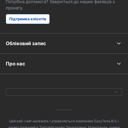
Потрібна допомога? Зверніться до наших фахівців з
прокату.
Підтримка клієнтів
Обліковий запис
Про нас
Цей веб-сайт належить і управляється компанією EasyTerra B.V. і
зареєстрований в Торговій палаті Леувардена, Нідерланди, номер