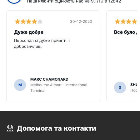
Наші клієнти оцінюють нас на 9.1/10 з 12842
30-12-2020
Дуже добре
Все було 
Персонал сі дуже привітні і
доброзичливі.
MARC CHAMONARD
SHU
M
Melbourne Airport - International
S
Hobar
Terminal
Допомога та контакти