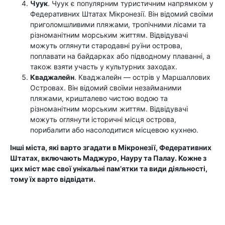
Чуук
. Чуук є популярним туристичним напрямком у
Федеративних Штатах Мікронезії. Він відомий своїми
приголомшливими пляжами, тропічними лісами та
різноманітним морським життям. Відвідувачі
можуть оглянути стародавні руїни острова,
поплавати на байдарках або підводному плаванні, а
також взяти участь у культурних заходах.
Кваджалейн
. Кваджалейн — острів у Маршаллових
Островах. Він відомий своїми незайманими
пляжами, кришталево чистою водою та
різноманітним морським життям. Відвідувачі
можуть оглянути історичні місця острова,
порибалити або насолодитися місцевою кухнею.
Інші міста, які варто згадати в Мікронезії, Федеративних
Штатах, включають Маджуро, Науру та Палау. Кожне з
цих міст має свої унікальні пам’ятки та види діяльності,
тому їх варто відвідати.