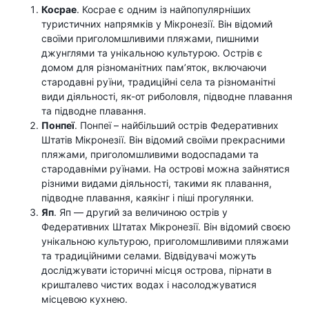
Косрае
. Косрае є одним із найпопулярніших
туристичних напрямків у Мікронезії. Він відомий
своїми приголомшливими пляжами, пишними
джунглями та унікальною культурою. Острів є
домом для різноманітних пам’яток, включаючи
стародавні руїни, традиційні села та різноманітні
види діяльності, як-от риболовля, підводне плавання
та підводне плавання.
Понпеї
. Понпеї – найбільший острів Федеративних
Штатів Мікронезії. Він відомий своїми прекрасними
пляжами, приголомшливими водоспадами та
стародавніми руїнами. На острові можна зайнятися
різними видами діяльності, такими як плавання,
підводне плавання, каякінг і піші прогулянки.
Яп
. Яп — другий за величиною острів у
Федеративних Штатах Мікронезії. Він відомий своєю
унікальною культурою, приголомшливими пляжами
та традиційними селами. Відвідувачі можуть
досліджувати історичні місця острова, пірнати в
кришталево чистих водах і насолоджуватися
місцевою кухнею.