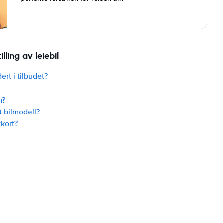
ling av leiebil
ert i tilbudet?
m?
t bilmodell?
tkort?