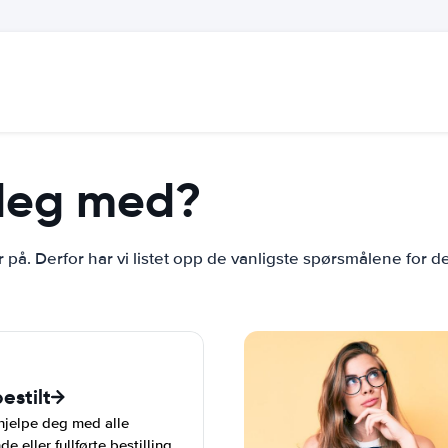
 deg med?
r på. Derfor har vi listet opp de vanligste spørsmålene for d
estilt
 hjelpe deg med alle
eller fullførte bestilling.