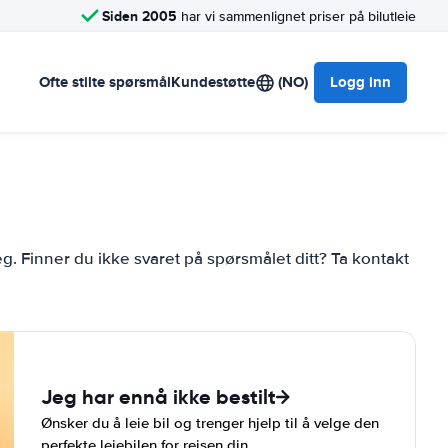
Siden 2005
har vi sammenlignet priser på bilutleie
Ofte stilte spørsmål
Kundestøtte
(NO)
Logg inn
eg. Finner du ikke svaret på spørsmålet ditt? Ta kontakt
Jeg har ennå ikke bestilt
Ønsker du å leie bil og trenger hjelp til å velge den
perfekte leiebilen for reisen din