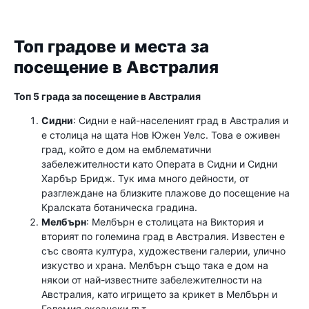
Топ градове и места за
посещение в Австралия
Топ 5 града за посещение в Австралия
Сидни
: Сидни е най-населеният град в Австралия и
е столица на щата Нов Южен Уелс. Това е оживен
град, който е дом на емблематични
забележителности като Операта в Сидни и Сидни
Харбър Бридж. Тук има много дейности, от
разглеждане на близките плажове до посещение на
Кралската ботаническа градина.
Мелбърн
: Мелбърн е столицата на Виктория и
вторият по големина град в Австралия. Известен е
със своята култура, художествени галерии, улично
изкуство и храна. Мелбърн също така е дом на
някои от най-известните забележителности на
Австралия, като игрището за крикет в Мелбърн и
Големия океански път.