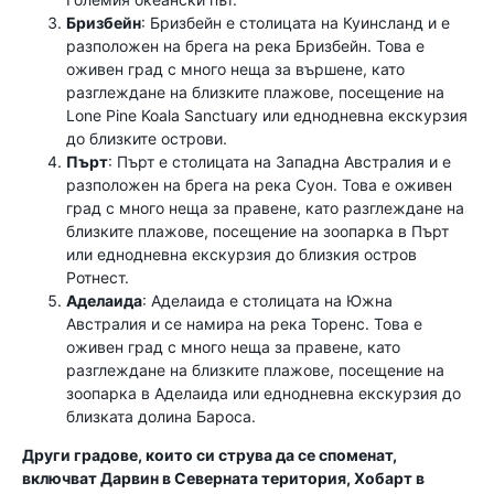
Бризбейн
: Бризбейн е столицата на Куинсланд и е
разположен на брега на река Бризбейн. Това е
оживен град с много неща за вършене, като
разглеждане на близките плажове, посещение на
Lone Pine Koala Sanctuary или еднодневна екскурзия
до близките острови.
Пърт
: Пърт е столицата на Западна Австралия и е
разположен на брега на река Суон. Това е оживен
град с много неща за правене, като разглеждане на
близките плажове, посещение на зоопарка в Пърт
или еднодневна екскурзия до близкия остров
Ротнест.
Аделаида
: Аделаида е столицата на Южна
Австралия и се намира на река Торенс. Това е
оживен град с много неща за правене, като
разглеждане на близките плажове, посещение на
зоопарка в Аделаида или еднодневна екскурзия до
близката долина Бароса.
Други градове, които си струва да се споменат,
включват Дарвин в Северната територия, Хобарт в