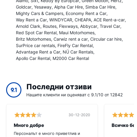
Alamo
Sixt
Keddy By Europcar
Green Motion
Hertz
Goldcar
Yesaway
Alpha Car Hire
Simba Car Hire
Mighty Cars & Campers
Economy Rent a Car
Way Rent a Car
WINDYCAR
CHEAPA
ACE Rent-a-car
Arnold Clark
Routes
Flexways
Abbycar
Travel Car
Red Spot Car Rental
Maui Motorhomes
Britz Motorhomes
Carwiz rent a car
Circular car hire
SurPrice car rentals
FireFly Car Rental
Advantage Rent a Car
NÜ Car Rentals
Apollo Car Rental
M2000 Car Rental
Последни отзиви
9.1
Нашите клиенти ни оценяват с 9.1/10 от 12842
30-12-2020
Много добре
Всичко бе
Персоналът е много приветлив и