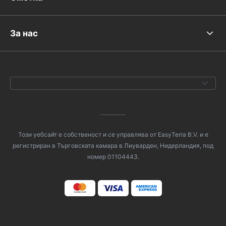
За нас
Този уебсайт е собственост и се управлява от EasyTerra B.V. и е
регистриран в Търговската камара в Лиуварден, Нидерландия, под
номер 01104443.