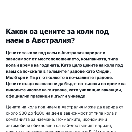
Какви са цените за коли под
наем в Австралия?
Цените за коли под наем в Австралия варират в
зависимост от местоположението, компанията, типа
кола и време на годината. Като цяло цените на коли под
наем са по-скъпи в големите градове като Сидни,
Мелбърн и Пърт, отколкото в по-малките градове.
Цените също са склонни да бъдат по-високи по време на
пиковите часове на пътуване, като училищни ваканции,
официални празници и дълги уикенди.
Цената на кола под наем в Австралия може да варира от
около $30 до $200 на ден в зависимост от типа кола и
компанията за наемане. По-малките, икономични
автомобили обикновено са най-достъпният вариант,
докато луксозните превозни средства и SUV могат да