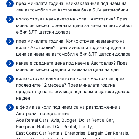
през миналата година, най-заказанная под наем на
лек автомобил тип Австралия бяха SUV автомобили
колко струва наемането на кола - Австралия? През
миналия месец, средната цена за наем на автомобил
е бил
&ЛТ щатски долара
през миналата година, Колко струва наемането на
кола - Австралия? През миналата година средната
цена за наем на автомобил е бил
&ЛТ щатски долара
каква е средната цена под наем в Австралия? През
миналия месец средната наемната цена
на ден
колко струва наемането на кола - Австралия през
последните 12 месеца? През миналата година
средната цена на жилища под наем е
щатски долара
на ден
в фирма за коли под наем са на разположение в
Австралия представени:
Ace Rental Cars
Avis
Budget
Dollar Rent a Car
Europcar
National Car Rental
Thrifty
East Coast Car Rentals
Enterprise
Bargain Car Rentals