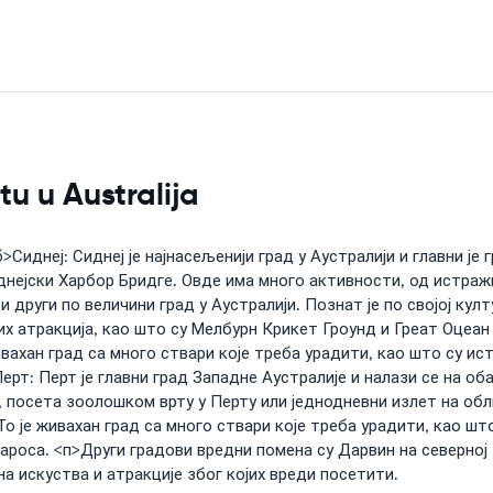
tu u Australija
Сиднеј: Сиднеј је најнасељенији град у Аустралији и главни је г
иднејски Харбор Бридге. Овде има много активности, од истр
 други по величини град у Аустралији. Познат је по својој култ
их атракција, као што су Мелбурн Крикет Гроунд и Греат Оцеан 
живахан град са много ствари које треба урадити, као што су
т: Перт је главни град Западне Аустралије и налази се на оба
 посета зоолошком врту у Перту или једнодневни излет на об
. То је живахан град са много ствари које треба урадити, ка
роса. <п>Други градови вредни помена су Дарвин на северној т
на искуства и атракције због којих вреди посетити.