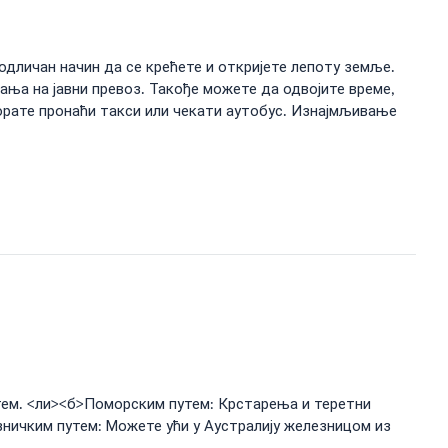
одличан начин да се крећете и откријете лепоту земље.
ња на јавни превоз. Такође можете да одвојите време,
орате пронаћи такси или чекати аутобус. Изнајмљивање
утем. <ли><б>Поморским путем: Крстарења и теретни
зничким путем: Можете ући у Аустралију железницом из