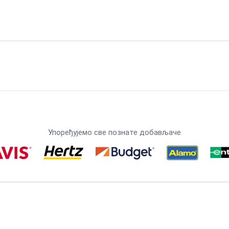
Упоређујемо све познате добављаче