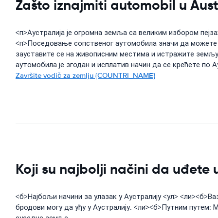
Zašto iznajmiti automobil u Aust
<п>Аустралија је огромна земља са великим избором пејз
<п>Поседовање сопственог аутомобила значи да можете ла
зауставите се на живописним местима и истражите земљу
аутомобила је згодан и исплатив начин да се крећете по А
Završite vodič za zemlju {COUNTRI_NAME}
Koji su najbolji načini da uđete 
<б>Најбољи начини за улазак у Аустралију <ул> <ли><б>В
бродови могу да уђу у Аустралију. <ли><б>Путним путем: 