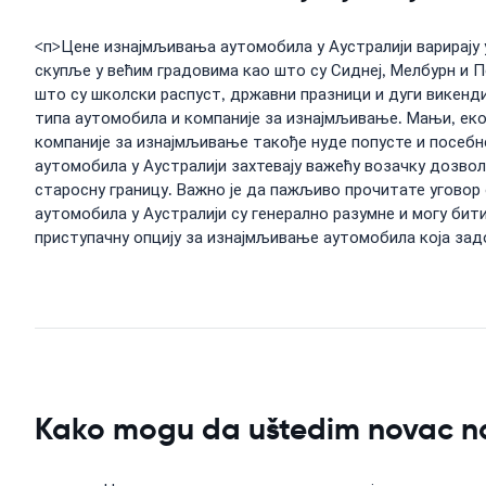
<п>Цене изнајмљивања аутомобила у Аустралији варирају у
скупље у већим градовима као што су Сиднеј, Мелбурн и 
што су школски распуст, државни празници и дуги викенд
типа аутомобила и компаније за изнајмљивање. Мањи, еко
компаније за изнајмљивање такође нуде попусте и посебн
аутомобила у Аустралији захтевају важећу возачку дозвол
старосну границу. Важно је да пажљиво прочитате уговор 
аутомобила у Аустралији су генерално разумне и могу б
приступачну опцију за изнајмљивање аутомобила која за
Kako mogu da uštedim novac na 