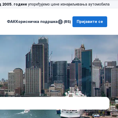
д 2005. године
упоређујемо цене изнајмљивања аутомобила
ФАК
Корисничка подршка
(RS)
Пријавите се