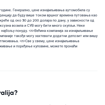
 године. Генерално, цене изнајмљивања аутомобила су
нденцију да буду више током вршног времена путовања као
креће од око 30 до 200 долара по дану, у зависности од
ксузна возила и СУВ могу бити много скупљи. Неке
и најбољу понуду. <п>Већина компанија за изнајмљивање
компаније такође могу захтевати додатни депозит или вишу
отписивања. <п>Све у свему, цене изнајмљивања
аживање и поређење куповине, можете пронаћи
alija?