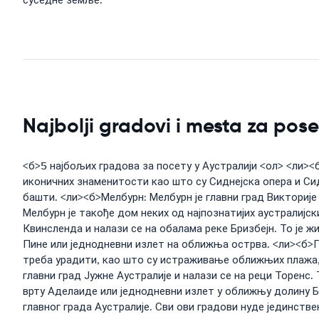
суседне земље.
Najbolji gradovi i mesta za pose
<б>5 најбољих градова за посету у Аустралији <ол> <ли><б>
иконичних знаменитости као што су Сиднејска опера и С
башти. <ли><б>Мелбурн: Мелбурн је главни град Викторије и
Мелбурн је такође дом неких од најпознатијих аустралијск
Квинсленда и налази се на обалама реке Бризбејн. То је 
Пине или једнодневни излет на оближња острва. <ли><б>Пер
треба урадити, као што су истраживање оближњих плажа,
главни град Јужне Аустралије и налази се на реци Торенс
врту Аделаиде или једнодневни излет у оближњу долину Ба
главног града Аустралије. Сви ови градови нуде јединстве