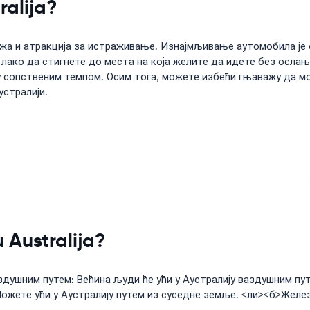
ralija?
ажа и атракција за истраживање. Изнајмљивање аутомобила је 
ко да стигнете до места на која желите да идете без ослања
 сопственим темпом. Осим тога, можете избећи гњаважу да м
устралији.
u Australija?
аздушним путем: Већина људи ће ући у Аустралију ваздушним п
Можете ући у Аустралију путем из суседне земље. <ли><б>Желе