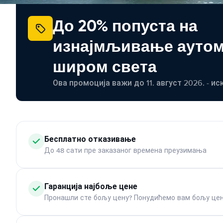
До 20% попуста на
изнајмљивање ауто
широм света
Ова промоција важи до 11. август 2026. - ис
Бесплатно отказивање
До 48 сати пре заказаног времена преузимања
Гаранција најбоље цене
Пронашли сте бољу цену? Понудићемо вам бољу цен