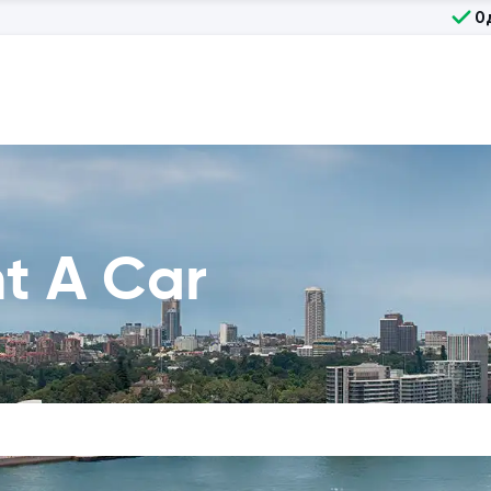
О
t A Car