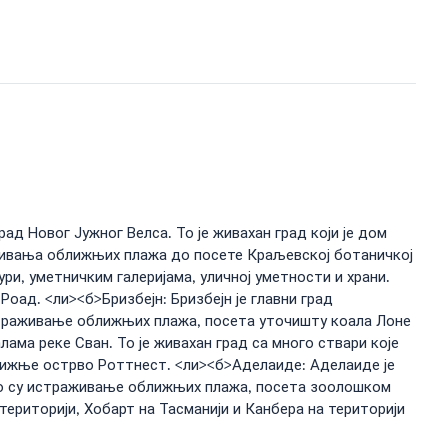
рад Новог Јужног Велса. То је живахан град који је дом
аживања оближњих плажа до посете Краљевској ботаничкој
ури, уметничким галеријама, уличној уметности и храни.
Роад. <ли><б>Бризбејн: Бризбејн је главни град
 истраживање оближњих плажа, посета уточишту коала Лоне
лама реке Сван. То је живахан град са много ствари које
лижње острво Роттнест. <ли><б>Аделаиде: Аделаиде је
о што су истраживање оближњих плажа, посета зоолошком
ериторији, Хобарт на Тасманији и Канбера на територији