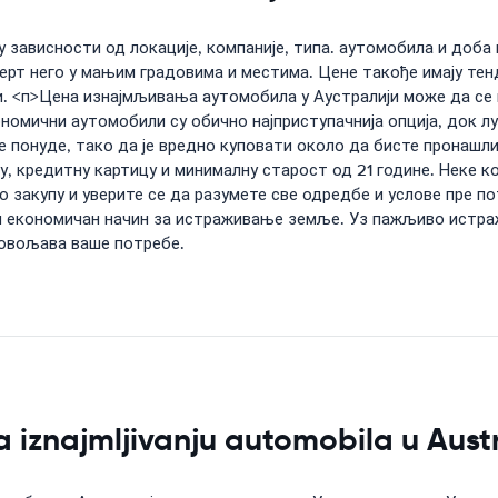
 зависности од локације, компаније, типа. аутомобила и доба
Перт него у мањим градовима и местима. Цене такође имају те
и. <п>Цена изнајмљивања аутомобила у Аустралији може да се 
номични аутомобили су обично најприступачнија опција, док лу
е понуде, тако да је вредно куповати около да бисте пронашл
у, кредитну картицу и минималну старост од 21 године. Неке 
о закупу и уверите се да разумете све одредбе и услове пре п
ити економичан начин за истраживање земље. Уз пажљиво истр
довољава ваше потребе.
iznajmljivanju automobila u Austr