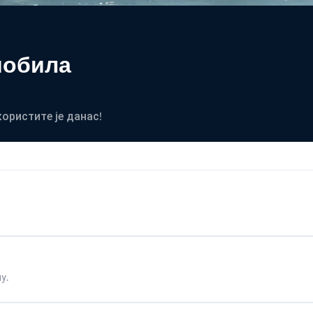
мобила
користите је данас!
у.