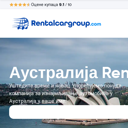
9.1
Оцене купаца
/ 10
Аустралија Ren
Уштедите време и новац. Упоређујемо понуде
компанија за изнајмљивање аутомобила у
Аустралија у ваше име.