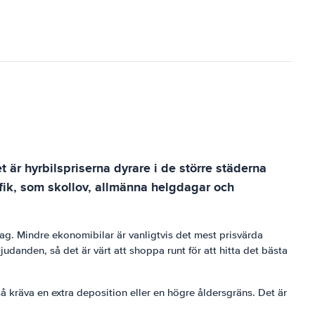
et är hyrbilspriserna dyrare i de större städerna
fik, som skollov, allmänna helgdagar och
tag. Mindre ekonomibilar är vanligtvis det mest prisvärda
udanden, så det är värt att shoppa runt för att hitta det bästa
kså kräva en extra deposition eller en högre åldersgräns. Det är