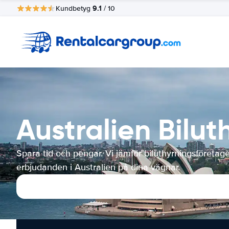
9.1
Kundbetyg
/ 10
Australien Bilut
Spara tid och pengar. Vi jämför biluthyrningsföretag
erbjudanden i Australien på dina vägnar.