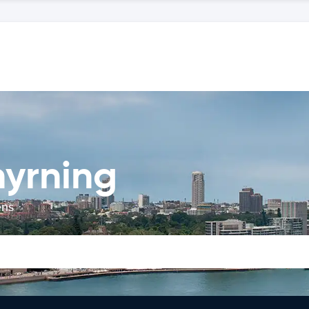
hyrning
ens