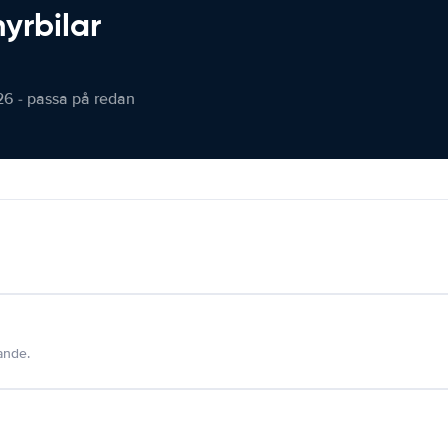
hyrbilar
26 - passa på redan
dande.