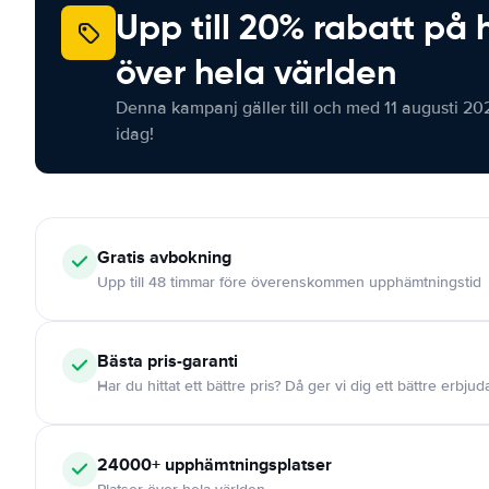
Upp till 20% rabatt på 
över hela världen
Denna kampanj gäller till och med 11 augusti 20
idag!
Gratis
avbokning
Upp till 48 timmar före överenskommen upphämtningstid
Bästa pris-garanti
Har du hittat ett bättre pris? Då ger vi dig ett bättre erbju
24000+
upphämtningsplatser