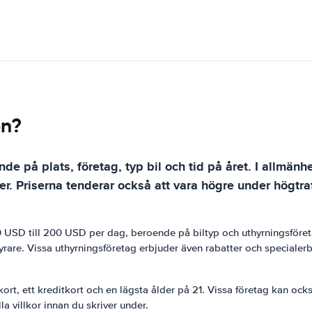
en?
nde på plats, företag, typ bil och tid på året. I allmänh
r. Priserna tenderar också att vara högre under högtra
 30 USD till 200 USD per dag, beroende på biltyp och uthyrningsföre
rare. Vissa uthyrningsföretag erbjuder även rabatter och specialerbj
örkort, ett kreditkort och en lägsta ålder på 21. Vissa företag kan oc
lla villkor innan du skriver under.