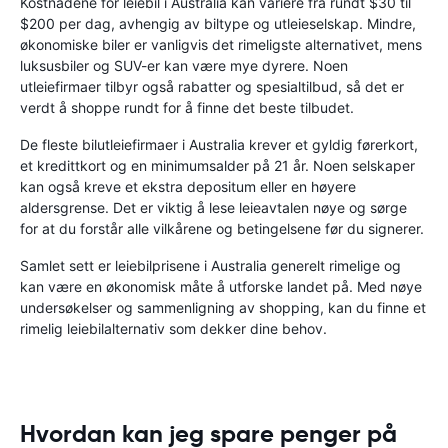
Kostnadene for leiebil i Australia kan variere fra rundt $30 til
$200 per dag, avhengig av biltype og utleieselskap. Mindre,
økonomiske biler er vanligvis det rimeligste alternativet, mens
luksusbiler og SUV-er kan være mye dyrere. Noen
utleiefirmaer tilbyr også rabatter og spesialtilbud, så det er
verdt å shoppe rundt for å finne det beste tilbudet.
De fleste bilutleiefirmaer i Australia krever et gyldig førerkort,
et kredittkort og en minimumsalder på 21 år. Noen selskaper
kan også kreve et ekstra depositum eller en høyere
aldersgrense. Det er viktig å lese leieavtalen nøye og sørge
for at du forstår alle vilkårene og betingelsene før du signerer.
Samlet sett er leiebilprisene i Australia generelt rimelige og
kan være en økonomisk måte å utforske landet på. Med nøye
undersøkelser og sammenligning av shopping, kan du finne et
rimelig leiebilalternativ som dekker dine behov.
Hvordan kan jeg spare penger på