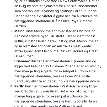
og er delstatens hovedstad i New South Wales. Det er
en livlig by som er hjemsted for ikoniske landemerker
som operahuset i Sydney og Sydney Harbour Bridge.
Det er mange aktiviteter å gjøre her, fra å utforske de
nærliggende strendene til å besøke Royal Botanic
Garden.
Melbourne
: Melbourne er hovedstaden i Victoria og
den nest største byen i Australia. Det er kjent for sin
kultur, kunstgallerier, gatekunst og mat. Melbourne er
også hjemsted for noen av Australias mest kjente
attraksjoner, som Melbourne Cricket Ground og Great
Ocean Road.
Brisbane
: Brisbane er hovedstaden i Queensland og
ligger ved bredden av Brisbane River. Det er en livlig by
med mange ting å gjøre, for eksempel å utforske de
nærliggende strendene, besøke Lone Pine Koala
Sanctuary eller ta en dagstur til de nærliggende øyene.
Perth
: Perth er hovedstaden i Vest-Australia og ligger
ved bredden av Swan River. Det er en livlig by med
mange ting å gjøre, for eksempel å utforske de
nærliggende strendene, besøke Perth Zoo eller ta en
dagstur til den nærliggende Rottnest Island.