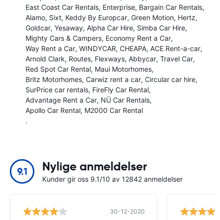
East Coast Car Rentals
Enterprise
Bargain Car Rentals
Alamo
Sixt
Keddy By Europcar
Green Motion
Hertz
Goldcar
Yesaway
Alpha Car Hire
Simba Car Hire
Mighty Cars & Campers
Economy Rent a Car
Way Rent a Car
WINDYCAR
CHEAPA
ACE Rent-a-car
Arnold Clark
Routes
Flexways
Abbycar
Travel Car
Red Spot Car Rental
Maui Motorhomes
Britz Motorhomes
Carwiz rent a car
Circular car hire
SurPrice car rentals
FireFly Car Rental
Advantage Rent a Car
NÜ Car Rentals
Apollo Car Rental
M2000 Car Rental
.
Nylige anmeldelser
9.1
Kunder gir oss 9.1/10 av 12842 anmeldelser
30-12-2020