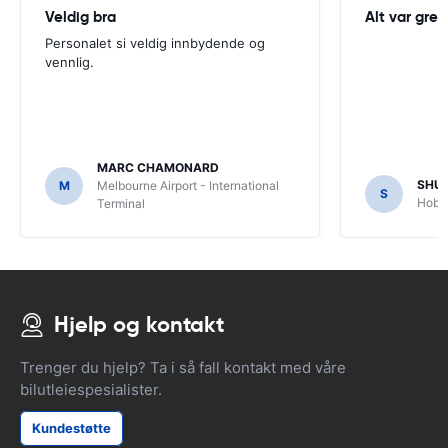
Veldig bra
Alt var greit
Personalet si veldig innbydende og
vennlig.
MARC CHAMONARD
SHU
M
Melbourne Airport - International
S
Hobar
Terminal
Hjelp og kontakt
Trenger du hjelp? Ta i så fall kontakt med våre
bilutleiespesialister.
Kundestøtte