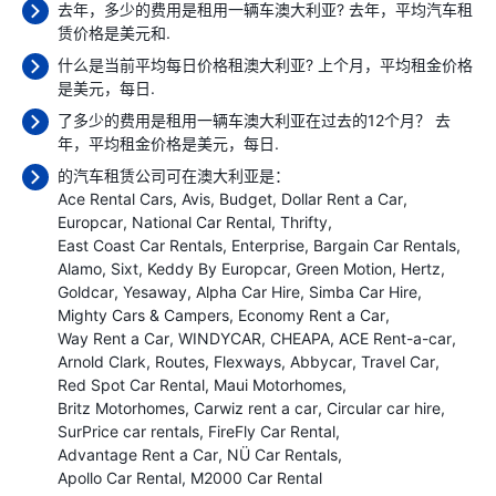
去年，多少的费用是租用一辆车澳大利亚? 去年，平均汽车租
赁价格是
美元和.
什么是当前平均每日价格租澳大利亚? 上个月，平均租金价格
是
美元，每日.
了多少的费用是租用一辆车澳大利亚在过去的12个月？ 去
年，平均租金价格是
美元，每日.
的汽车租赁公司可在澳大利亚是：
Ace Rental Cars
Avis
Budget
Dollar Rent a Car
Europcar
National Car Rental
Thrifty
East Coast Car Rentals
Enterprise
Bargain Car Rentals
Alamo
Sixt
Keddy By Europcar
Green Motion
Hertz
Goldcar
Yesaway
Alpha Car Hire
Simba Car Hire
Mighty Cars & Campers
Economy Rent a Car
Way Rent a Car
WINDYCAR
CHEAPA
ACE Rent-a-car
Arnold Clark
Routes
Flexways
Abbycar
Travel Car
Red Spot Car Rental
Maui Motorhomes
Britz Motorhomes
Carwiz rent a car
Circular car hire
SurPrice car rentals
FireFly Car Rental
Advantage Rent a Car
NÜ Car Rentals
Apollo Car Rental
M2000 Car Rental