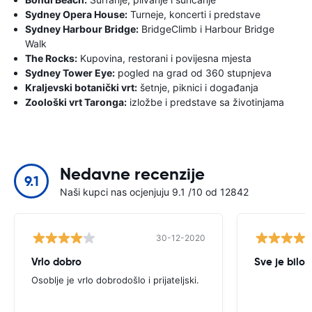
Sydney Opera House:
Turneje, koncerti i predstave
Sydney Harbour Bridge:
BridgeClimb i Harbour Bridge
Walk
The Rocks:
Kupovina, restorani i povijesna mjesta
Sydney Tower Eye:
pogled na grad od 360 stupnjeva
Kraljevski botanički vrt:
šetnje, piknici i događanja
Zoološki vrt Taronga:
izložbe i predstave sa životinjama
Nedavne recenzije
9.1
Naši kupci nas ocjenjuju 9.1 /10 od 12842
30-12-2020
Vrlo dobro
Sve je bilo 
Osoblje je vrlo dobrodošlo i prijateljski.