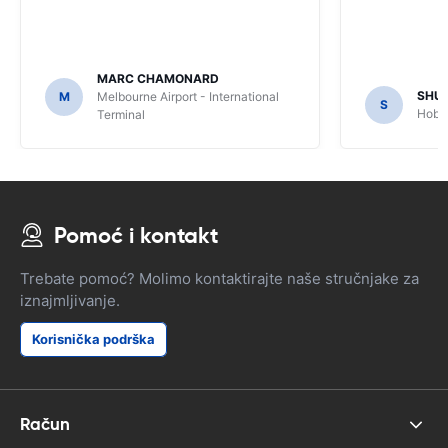
MARC CHAMONARD
SHU
M
Melbourne Airport - International
S
Hobar
Terminal
Pomoć i kontakt
Trebate pomoć? Molimo kontaktirajte naše stručnjake za
iznajmljivanje.
Korisnička podrška
Račun