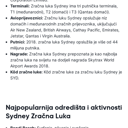
Terminali:
Zračna luka Sydney ima tri putnička terminala,
T1 (međunarodni), T2 (domaći) i T3 (Qantas domaći).
Avioprijevoznici:
Zračnu luku Sydney opslužuje niz
domaćih i međunarodnih zračnih prijevoznika, uključujući
Air New Zealand, British Airways, Cathay Pacific, Emirates,
Jetstar, Qantas i Virgin Australia.
Putnici:
2018. zračna luka Sydney opslužila je više od 44
milijuna putnika.
Nagrade:
Zračna luka Sydney prepoznata je kao najbolja
zračna luka na svijetu na dodjeli nagrada Skytrax World
Airport Awards 2018.
Kôd zračne luke:
Kôd zračne luke za zračnu luku Sydney je
SYD.
Najpopularnija odredišta i aktivnosti
Sydney Zračna Luka
Bondi Beach:
Surfanje, plivanje i sunčanje