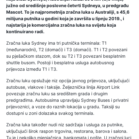
južno od središnje poslovne četvrti Sydneya, u predgrađu
Mascot. To je najprometnija zračna luka u Australiji, s 45,6
milijuna putnika u godini koja je završila u lipnju 2019., i
najstarija je komercijalna zračna luka na svijetu koja
kontinuirano radi.
Zračna luka Sydney ima tri putnička terminala: T1
(međunarodni), T2 (domaći) i T3 (domaći). T1 i T2 povezani
su pješačkom stazom, dok su T2 i T3 povezani besplatnim
shuttle busom. Postoji i besplatna usluga autobusnog
prijevoza između T1 i T3.
Zračnu luku opslužuje niz opcija javnog prijevoza, uključujući
autobuse, vlakove i taksije. Željeznička linija Airport Link
povezuje zračnu luku sa središtem grada i drugim
predgrađima. Autobusima upravljaju Sydney Buses i privatni
prijevoznici, a voze do raznih lokacija u gradu. Taksiji su
dostupni u zoni dolazaka svakog terminala.
Zračna luka također nudi niz sadržaja i usluga za putnike,
uključujući širok raspon trgovina, restorana, barova i salona.
Tu je i nekoliko mjenjačnica, bankomata i pošte. U zračnoj luci