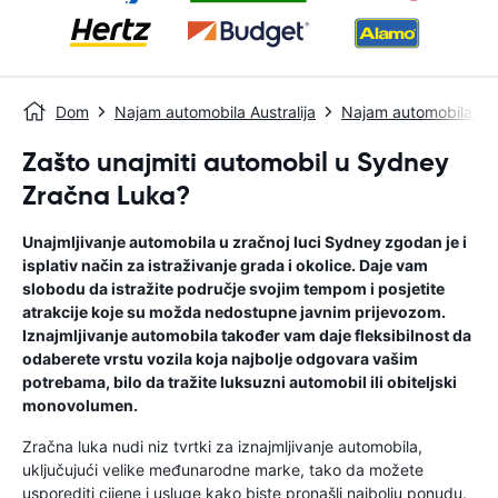
Dom
Najam automobila Australija
Najam automobila S
Zašto unajmiti automobil u Sydney
Zračna Luka?
Unajmljivanje automobila u zračnoj luci Sydney zgodan je i
isplativ način za istraživanje grada i okolice. Daje vam
slobodu da istražite područje svojim tempom i posjetite
atrakcije koje su možda nedostupne javnim prijevozom.
Iznajmljivanje automobila također vam daje fleksibilnost da
odaberete vrstu vozila koja najbolje odgovara vašim
potrebama, bilo da tražite luksuzni automobil ili obiteljski
monovolumen.
Zračna luka nudi niz tvrtki za iznajmljivanje automobila,
uključujući velike međunarodne marke, tako da možete
usporediti cijene i usluge kako biste pronašli najbolju ponudu.