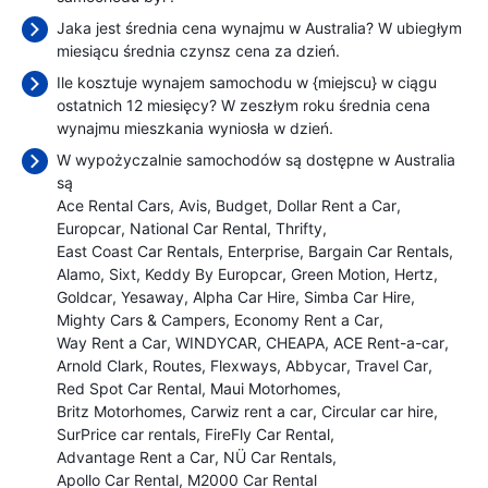
Jaka jest średnia cena wynajmu w Australia? W ubiegłym
miesiącu średnia czynsz cena
za dzień.
Ile kosztuje wynajem samochodu w {miejscu} w ciągu
ostatnich 12 miesięcy? W zeszłym roku średnia cena
wynajmu mieszkania wyniosła
w dzień.
W wypożyczalnie samochodów są dostępne w Australia
są
Ace Rental Cars
Avis
Budget
Dollar Rent a Car
Europcar
National Car Rental
Thrifty
East Coast Car Rentals
Enterprise
Bargain Car Rentals
Alamo
Sixt
Keddy By Europcar
Green Motion
Hertz
Goldcar
Yesaway
Alpha Car Hire
Simba Car Hire
Mighty Cars & Campers
Economy Rent a Car
Way Rent a Car
WINDYCAR
CHEAPA
ACE Rent-a-car
Arnold Clark
Routes
Flexways
Abbycar
Travel Car
Red Spot Car Rental
Maui Motorhomes
Britz Motorhomes
Carwiz rent a car
Circular car hire
SurPrice car rentals
FireFly Car Rental
Advantage Rent a Car
NÜ Car Rentals
Apollo Car Rental
M2000 Car Rental