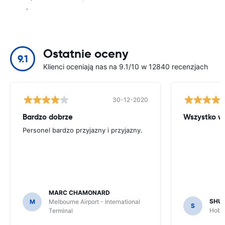
.
Ostatnie oceny
9.1
Klienci oceniają nas na 9.1/10 w 12840 recenzjach
30-12-2020
Bardzo dobrze
Wszystko w
Personel bardzo przyjazny i przyjazny.
MARC CHAMONARD
SHU
M
Melbourne Airport - International
S
Hobar
Terminal