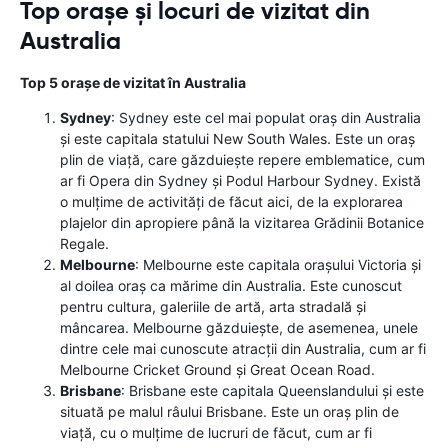
Top orașe și locuri de vizitat din
Australia
Top 5 orașe de vizitat în Australia
Sydney
: Sydney este cel mai populat oraș din Australia
și este capitala statului New South Wales. Este un oraș
plin de viață, care găzduiește repere emblematice, cum
ar fi Opera din Sydney și Podul Harbour Sydney. Există
o mulțime de activități de făcut aici, de la explorarea
plajelor din apropiere până la vizitarea Grădinii Botanice
Regale.
Melbourne
: Melbourne este capitala orașului Victoria și
al doilea oraș ca mărime din Australia. Este cunoscut
pentru cultura, galeriile de artă, arta stradală și
mâncarea. Melbourne găzduiește, de asemenea, unele
dintre cele mai cunoscute atracții din Australia, cum ar fi
Melbourne Cricket Ground și Great Ocean Road.
Brisbane
: Brisbane este capitala Queenslandului și este
situată pe malul râului Brisbane. Este un oraș plin de
viață, cu o mulțime de lucruri de făcut, cum ar fi