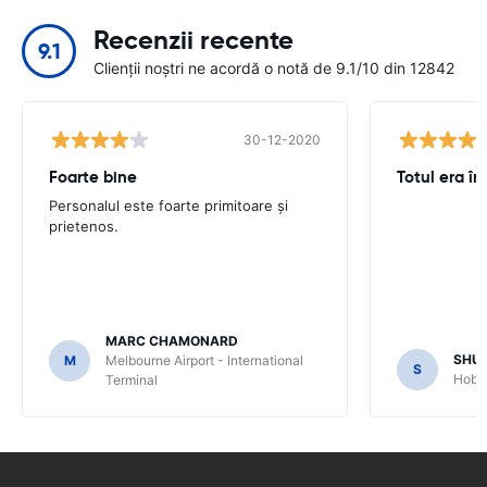
Recenzii recente
9.1
Clienții noștri ne acordă o notă de 9.1/10 din 12842
30-12-2020
Foarte bine
Totul era în
Personalul este foarte primitoare și
prietenos.
MARC CHAMONARD
SHU
M
Melbourne Airport - International
S
Hobar
Terminal