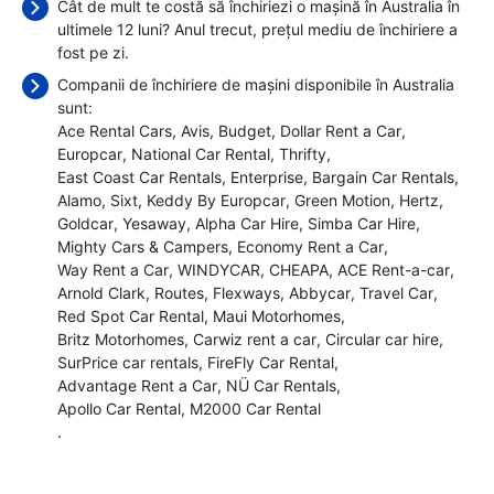
Cât de mult te costă să închiriezi o mașină în Australia în
ultimele 12 luni? Anul trecut, prețul mediu de închiriere a
fost
pe zi.
Companii de închiriere de mașini disponibile în Australia
sunt:
Ace Rental Cars
Avis
Budget
Dollar Rent a Car
Europcar
National Car Rental
Thrifty
East Coast Car Rentals
Enterprise
Bargain Car Rentals
Alamo
Sixt
Keddy By Europcar
Green Motion
Hertz
Goldcar
Yesaway
Alpha Car Hire
Simba Car Hire
Mighty Cars & Campers
Economy Rent a Car
Way Rent a Car
WINDYCAR
CHEAPA
ACE Rent-a-car
Arnold Clark
Routes
Flexways
Abbycar
Travel Car
Red Spot Car Rental
Maui Motorhomes
Britz Motorhomes
Carwiz rent a car
Circular car hire
SurPrice car rentals
FireFly Car Rental
Advantage Rent a Car
NÜ Car Rentals
Apollo Car Rental
M2000 Car Rental
.