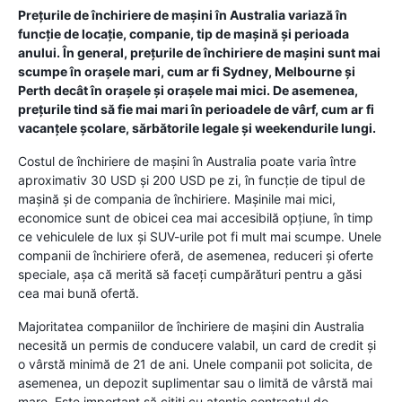
Prețurile de închiriere de mașini în Australia variază în
funcție de locație, companie, tip de mașină și perioada
anului. În general, prețurile de închiriere de mașini sunt mai
scumpe în orașele mari, cum ar fi Sydney, Melbourne și
Perth decât în ​​orașele și orașele mai mici. De asemenea,
prețurile tind să fie mai mari în perioadele de vârf, cum ar fi
vacanțele școlare, sărbătorile legale și weekendurile lungi.
Costul de închiriere de mașini în Australia poate varia între
aproximativ 30 USD și 200 USD pe zi, în funcție de tipul de
mașină și de compania de închiriere. Mașinile mai mici,
economice sunt de obicei cea mai accesibilă opțiune, în timp
ce vehiculele de lux și SUV-urile pot fi mult mai scumpe. Unele
companii de închiriere oferă, de asemenea, reduceri și oferte
speciale, așa că merită să faceți cumpărături pentru a găsi
cea mai bună ofertă.
Majoritatea companiilor de închiriere de mașini din Australia
necesită un permis de conducere valabil, un card de credit și
o vârstă minimă de 21 de ani. Unele companii pot solicita, de
asemenea, un depozit suplimentar sau o limită de vârstă mai
mare. Este important să citiți cu atenție contractul de