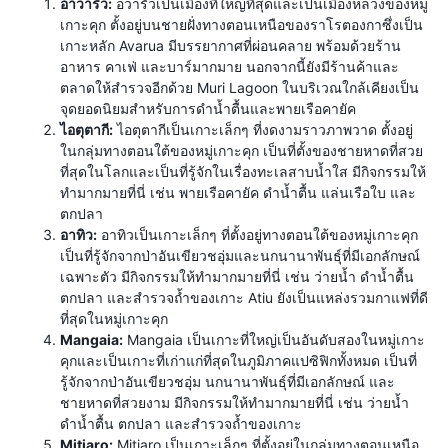
อาวารัว:
อวารัวเป็นเมืองที่ใหญ่ที่สุดและเป็นเมืองหลวงของหมู่
เกาะคุก ตั้งอยู่บนชายฝั่งทางตอนเหนือของราโรตองกาซึ่งเป็น
เกาะหลัก Avarua มีบรรยากาศที่ผ่อนคลาย พร้อมด้วยร้าน
อาหาร คาเฟ่ และบาร์มากมาย นอกจากนี้ยังมีร้านค้าและ
ตลาดให้สำรวจอีกด้วย Muri Lagoon ในบริเวณใกล้เคียงเป็น
จุดยอดนิยมสำหรับการดำน้ำตื้นและพายเรือคายัค
ไอตุตากี:
ไอตุตากีเป็นเกาะเล็กๆ ที่งดงามราวภาพวาด ตั้งอยู่
ในกลุ่มทางตอนใต้ของหมู่เกาะคุก เป็นที่ตั้งของชายหาดที่สวย
ที่สุดในโลกและเป็นที่รู้จักในเรื่องทะเลสาบน้ำใส มีกิจกรรมให้
ทำมากมายที่นี่ เช่น พายเรือคายัค ดำน้ำตื้น แล่นเรือใบ และ
ตกปลา
อาทิว:
อาทิวเป็นเกาะเล็กๆ ที่ตั้งอยู่ทางตอนใต้ของหมู่เกาะคุก
เป็นที่รู้จักจากป่าอันเขียวชอุ่มและนกนานาพันธุ์ที่มีเอกลักษณ์
เฉพาะตัว มีกิจกรรมให้ทำมากมายที่นี่ เช่น ว่ายน้ำ ดำน้ำตื้น
ตกปลา และสำรวจถ้ำของเกาะ Atiu ยังเป็นแหล่งรวมกาแฟที่ดี
ที่สุดในหมู่เกาะคุก
Mangaia:
Mangaia เป็นเกาะที่ใหญ่เป็นอันดับสองในหมู่เกาะ
คุกและเป็นเกาะที่เก่าแก่ที่สุดในภูมิภาคแปซิฟิกทั้งหมด เป็นที่
รู้จักจากป่าอันเขียวชอุ่ม นกนานาพันธุ์ที่มีเอกลักษณ์ และ
ชายหาดที่สวยงาม มีกิจกรรมให้ทำมากมายที่นี่ เช่น ว่ายน้ำ
ดำน้ำตื้น ตกปลา และสำรวจถ้ำของเกาะ
Mitiaro:
Mitiaro เป็นเกาะเล็กๆ ที่ตั้งอยู่ในกลุ่มทางตอนเหนือ