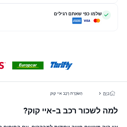
שלמו כפי שאתם רגילים
בַּיִת
הַשׂכָּרַת רֶכֶב איי קוק
למה לשכור רכב ב-איי קוק?