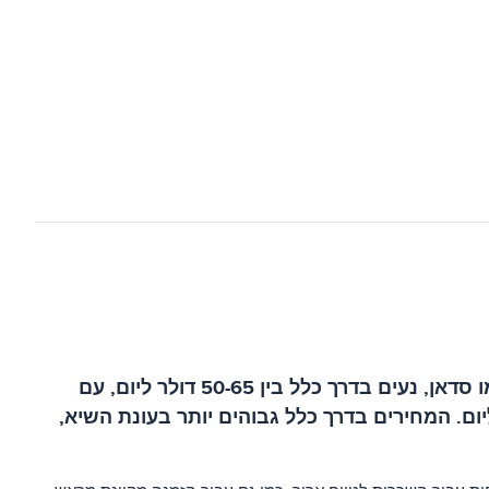
מחירי השכרת רכב באיי קוק משתנים בהתאם לסוג הרכב , משך ההשכרה והעונה. המחירים לרכב סטנדרטי, כמו סדאן, נעים בדרך כלל בין 50-65 דולר ליום, עם
לית של שלושה ימים. עבור רכב גדול יותר, כמו רכב שטח, המחירים נעים בין 70-90 דולר ליום. המחירים בדרך כלל גבוהים יותר בעונת השיא,