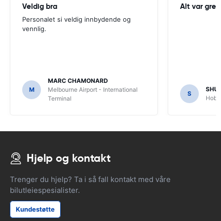
Veldig bra
Alt var greit
Personalet si veldig innbydende og
vennlig.
MARC CHAMONARD
SHU
M
Melbourne Airport - International
S
Hobar
Terminal
Hjelp og kontakt
Trenger du hjelp? Ta i så fall kontakt med våre
bilutleiespesialister.
Kundestøtte