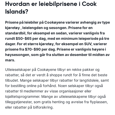
Hvordan er leiebilprisene i Cook
Islands?
Prisene på leiebiler på Cookøyene varierer avhengig av type
kjøretøy , leielengden og sesongen. Prisene for en
standardbil, for eksempel en sedan, varierer vanligvis fra
rundt $50-$65 per dag, med en minimum leieperiode på tre
dager. For et større kjøretøy, for eksempel en SUV, varierer
prisene fra $70-$90 per dag. Prisene er vanligvis høyere i
høysesongen, som går fra slutten av desember til midten av
mars.
Utleieselskaper på Cookøyene tilbyr en rekke pakker og
rabatter, så det er verdt å shoppe rundt for å finne det beste
tilbudet. Mange selskaper tilbyr rabatter for langtidsleie, samt
for bestilling online på forhånd. Noen selskaper tilbyr også
rabatter til medlemmer av visse organisasjoner eller
lojalitetsprogrammer. Mange av utleieselskapene tilbyr også
tilleggstjenester, som gratis henting og avreise fra flyplassen,
eller rabatter på bilforsikring.