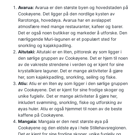
Avarua:
Avarua er den største byen og hovedstaden på
Cookøyene. Det ligger på den nordlige kysten av
Rarotonga, hovedøya. Avarua har en avslappet
atmosfære med mange restauranter, kafeer og barer.
Det er også noen butikker og markeder å utforske. Den
nærliggende Muri-lagunen er et populært sted for
snorkling og kajakkpadling.
Aitutaki:
Aitutaki er en liten, pittoresk øy som ligger i
den sørlige gruppen av Cookøyene. Det er hjem til noen
av de vakreste strendene i verden og er kjent for sine
krystallklare laguner. Det er mange aktiviteter å gjøre
her, som kajakkpadling, snorkling, seiling og fiske.
Atiu:
Atiu er en liten øy som ligger i den sørlige gruppen
av Cookøyene. Det er kjent for sine frodige skoger og
unike fugleliv. Det er mange aktiviteter å gjøre her,
inkludert svømming, snorkling, fiske og utforsking av
øyas huler. Atiu er også hjemmet til noen av de beste
kaffene på Cookøyene.
Mangaia:
Mangaia er den nest største øya på
Cookøyene og den eldste øya i hele Stillehavsregionen.
Det er kjent for sine frodige skoger, unike fugleliv og