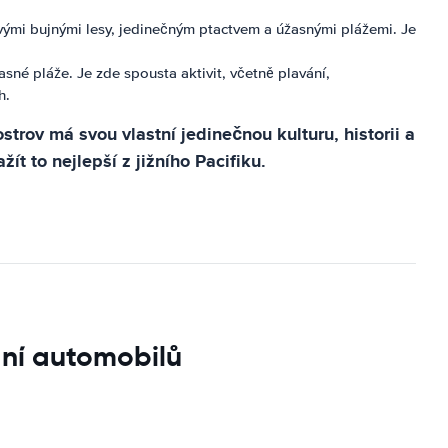
vými bujnými lesy, jedinečným ptactvem a úžasnými plážemi. Je
sné pláže. Je zde spousta aktivit, včetně plavání,
h.
trov má svou vlastní jedinečnou kulturu, historii a
t to nejlepší z jižního Pacifiku.
ání automobilů