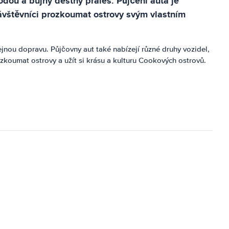
dou a bujný deštný prales. Půjčení auta je
ávštěvníci prozkoumat ostrovy svým vlastním
nou dopravu. Půjčovny aut také nabízejí různé druhy vozidel,
zkoumat ostrovy a užít si krásu a kulturu Cookových ostrovů.