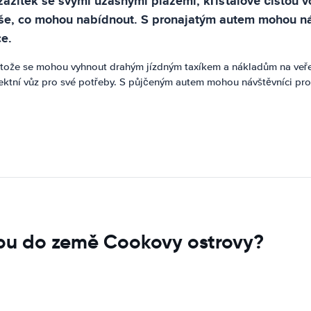
ážitek se svými úžasnými plážemi, křišťálově čistou vo
 vše, co mohou nabídnout. S pronajatým autem mohou n
ce.
tože se mohou vyhnout drahým jízdným taxíkem a nákladům na veřej
rfektní vůz pro své potřeby. S půjčeným autem mohou návštěvníci pro
upu do země Cookovy ostrovy?