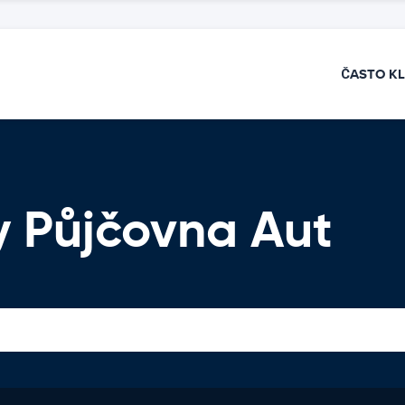
ČASTO K
y Půjčovna Aut