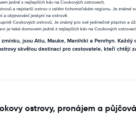
ovem jedné z nejlepších káv na Cookových ostrovech.
trovů a nejstarší ostrov v celém tichomořském regionu. Je známé s
ní a objevování jeskyní na ostrově.
skupině Cookových ostrovů. Je známý pro své jedinečné ptactvo a úža
tiaro je také domovem jedné z nejlepších káv na Cookových ostrovec
 zmínku, jsou Atiu, Mauke, Manihiki a Penrhyn. Každý os
ovy skvělou destinací pro cestovatele, kteří chtějí zaží
ookovy ostrovy, pronájem a půjčov