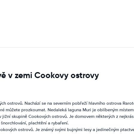
vě v zemi Cookovy ostrovy
ých ostrovů. Nachází se na severním pobřeží hlavního ostrova Raro
teré můžete prozkoumat. Nedaleká laguna Muri je oblíbeným místem 
 v jižní skupině Cookových ostrovů. Je domovem některých z nejkrásn
 šnorchlování, plachtění a rybaření.
Cookových ostrovů. Je známý svými bujnými lesy a jedinečným ptactve