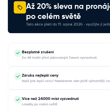
Až 20% sleva na proná
po celém světě
Tato akce platí do 11. srpna 2026 - využijte ji ješ
Bezplatné zrušení
Do 48 hodin před plánovaným časem vyzvednutí.
Záruka nejlepší ceny
Našli jste lepší cenu? Nabídneme vám ještě výhodnější ce
Více než 24000 míst vyzvednutí
Lokality po celém světě