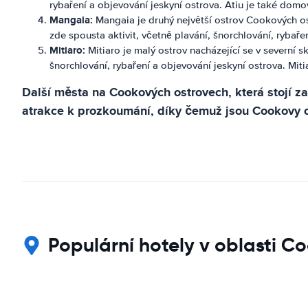
rybaření a objevování jeskyní ostrova. Atiu je také dom
Mangaia:
Mangaia je druhý největší ostrov Cookových os
zde spousta aktivit, včetně plavání, šnorchlování, rybaře
Mitiaro:
Mitiaro je malý ostrov nacházející se v severní 
šnorchlování, rybaření a objevování jeskyní ostrova. Mi
Další města na Cookových ostrovech, která stojí za
atrakce k prozkoumání, díky čemuž jsou Cookovy ostr
Populární hotely v oblasti C