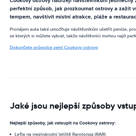
Cookovy ostrovy nabízejí návštěvníkům jedinečný z
perfektní způsob, jak prozkoumat ostrovy a zažít
tempem, navštívit místní atrakce, pláže a restaura
Pronájem auta také umožňuje návštěvníkům ušetřit peníze, pro
ze kterých si můžete vybrat, takže návštěvníci mohou najít pe
Dokončete průvodce zemí Cookovy ostrovy
Jaké jsou nejlepší způsoby vst
Nejlepší způsoby, jak vstoupit na Cookovy ostrovy:
Leťte na mezinárodní letiště Rarotonga (RAR)