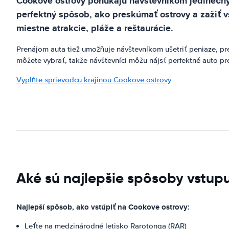
Cookove ostrovy ponúkajú návštevníkom jedinečný z
perfektný spôsob, ako preskúmať ostrovy a zažiť 
miestne atrakcie, pláže a reštaurácie.
Prenájom auta tiež umožňuje návštevníkom ušetriť peniaze, pr
môžete vybrať, takže návštevníci môžu nájsť perfektné auto pr
Vyplňte sprievodcu krajinou Cookove ostrovy
Aké sú najlepšie spôsoby vstup
Najlepší spôsob, ako vstúpiť na Cookove ostrovy:
Leťte na medzinárodné letisko Rarotonga (RAR)