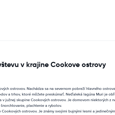
števu v krajine Cookove ostrovy
ových ostrovov. Nachádza sa na severnom pobreží hlavného ostro
bchodov a trhov, ktoré môžete preskúmať. Neďaleká lagúna Muri je o
a v južnej skupine Cookových ostrovov. Je domovom niektorých z najk
 šnorchlovanie, plachtenie a rybolov.
e Cookových ostrovov. Je známy svojimi bujnými lesmi a jedinečným 