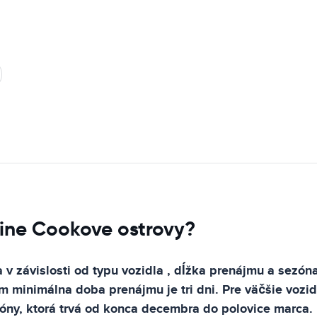
jine Cookove ostrovy?
 v závislosti od typu vozidla , dĺžka prenájmu a sezón
 minimálna doba prenájmu je tri dni. Pre väčšie vozi
zóny, ktorá trvá od konca decembra do polovice marca.