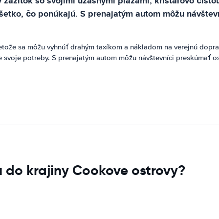
ážitok so svojimi úžasnými plážami, krištáľovo čistou
všetko, čo ponúkajú. S prenajatým autom môžu návštev
etože sa môžu vyhnúť drahým taxíkom a nákladom na verejnú doprav
e svoje potreby. S prenajatým autom môžu návštevníci preskúmať os
u do krajiny Cookove ostrovy?