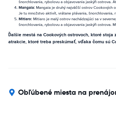
šnorchlovania, rybolovu a objavovania jaskýň ostrova. A
Mangaia:
Mangaia je druhý najväčší ostrov Cookových ost
Je tu množstvo aktivít, vrátane plávania, šnorchlovania,
Mitiaro:
Mitiaro je malý ostrov nachádzajúci sa v severne
šnorchlovania, rybolovu a objavovania jaskýň ostrova. M
Ďalšie mestá na Cookových ostrovoch, ktoré stoja z
atrakcie, ktoré treba preskúmať, vďaka čomu sú Coo
Obľúbené miesta na prenájo