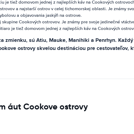
tiu je tiež domovom jednej z najlepších káv na Cookových ostrovoc
rovov a najstarší ostrov v celej tichomorskej oblasti. Je známy sv
 rybolovu a objavovania jaskýň na ostrove.
j skupine Cookových ostrovov. Je známy pre svoje jedinečné vtáctvo 
itiaro je tiež domovom jednej z najlepších káv na Cookových ostrov
a zmienku, sú Atiu, Mauke, Manihiki a Penrhyn. Každý o
kove ostrovy skvelou destináciou pre cestovateľov, kto
m áut Cookove ostrovy