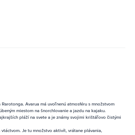
va Rarotonga. Avarua má uvoľnenú atmosféru s množstvom
bľúbeným miestom na šnorchlovanie a jazdu na kajaku.
rajších pláží na svete a je známy svojimi krištáľovo čistými
vtáctvom. Je tu množstvo aktivít, vrátane plávania,