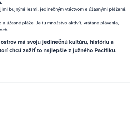
h.
ojimi bujnými lesmi, jedinečným vtáctvom a úžasnými plážami.
a úžasné pláže. Je tu množstvo aktivít, vrátane plávania,
och.
strov má svoju jedinečnú kultúru, históriu a
rí chcú zažiť to najlepšie z južného Pacifiku.