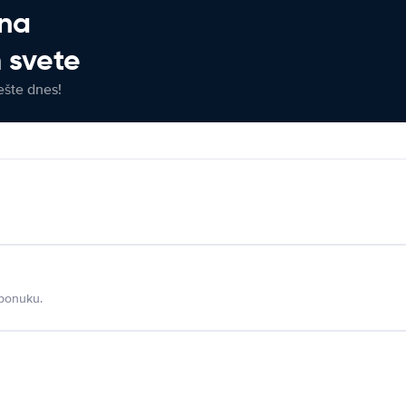
 na
 svete
ešte dnes!
 ponuku.