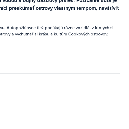
 vodou a bujný dažďový prales. Požičanie auta je
níci preskúmať ostrovy vlastným tempom, navštíviť
u. Autopožičovne tiež ponúkajú rôzne vozidlá, z ktorých si
trovy a vychutnať si krásu a kultúru Cookových ostrovov.