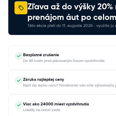
Zľava až do výšky 20%
prenájom áut po celom
Táto akcia platí do 11. augusta 2026 - využite ju 
Bezplatné zrušenie
Do 48 hodín pred plánovaným časom vyzdvihnutia
Záruka najlepšej ceny
Našli ste lepšiu cenu? Ponúkneme vám ešte výhodnejšiu
Viac ako 24000 miest vyzdvihnutia
Lokality na celom svete