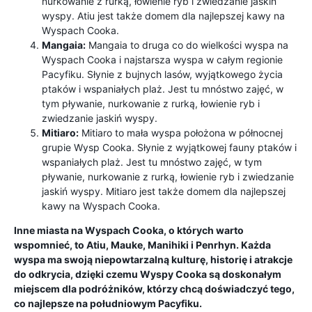
nurkowanie z rurką, łowienie ryb i zwiedzanie jaskiń
wyspy. Atiu jest także domem dla najlepszej kawy na
Wyspach Cooka.
Mangaia:
Mangaia to druga co do wielkości wyspa na
Wyspach Cooka i najstarsza wyspa w całym regionie
Pacyfiku. Słynie z bujnych lasów, wyjątkowego życia
ptaków i wspaniałych plaż. Jest tu mnóstwo zajęć, w
tym pływanie, nurkowanie z rurką, łowienie ryb i
zwiedzanie jaskiń wyspy.
Mitiaro:
Mitiaro to mała wyspa położona w północnej
grupie Wysp Cooka. Słynie z wyjątkowej fauny ptaków i
wspaniałych plaż. Jest tu mnóstwo zajęć, w tym
pływanie, nurkowanie z rurką, łowienie ryb i zwiedzanie
jaskiń wyspy. Mitiaro jest także domem dla najlepszej
kawy na Wyspach Cooka.
Inne miasta na Wyspach Cooka, o których warto
wspomnieć, to Atiu, Mauke, Manihiki i Penrhyn. Każda
wyspa ma swoją niepowtarzalną kulturę, historię i atrakcje
do odkrycia, dzięki czemu Wyspy Cooka są doskonałym
miejscem dla podróżników, którzy chcą doświadczyć tego,
co najlepsze na południowym Pacyfiku.