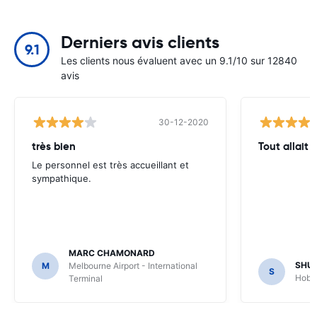
Derniers avis clients
9.1
Les clients nous évaluent avec un 9.1/10 sur 12840
avis
30-12-2020
très bien
Tout allait 
Le personnel est très accueillant et
sympathique.
MARC CHAMONARD
SHU
M
Melbourne Airport - International
S
Hobar
Terminal