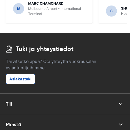
MARC CHAMONARD
SHU
M
Melbourne Airport - International
S
Hobar
Terminal
Tuki ja yhteystiedot
Tarvitsetko apua? Ota yhteyttä vuokrausalan
asiantuntijoihimme.
Asiakastuki
Tili
Meistä