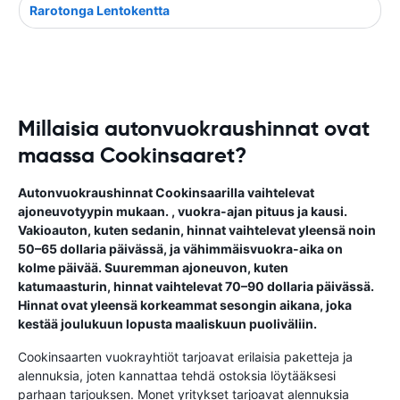
Rarotonga Lentokentta
Millaisia autonvuokraushinnat ovat
maassa Cookinsaaret?
Autonvuokraushinnat Cookinsaarilla vaihtelevat
ajoneuvotyypin mukaan. , vuokra-ajan pituus ja kausi.
Vakioauton, kuten sedanin, hinnat vaihtelevat yleensä noin
50–65 dollaria päivässä, ja vähimmäisvuokra-aika on
kolme päivää. Suuremman ajoneuvon, kuten
katumaasturin, hinnat vaihtelevat 70–90 dollaria päivässä.
Hinnat ovat yleensä korkeammat sesongin aikana, joka
kestää joulukuun lopusta maaliskuun puoliväliin.
Cookinsaarten vuokrayhtiöt tarjoavat erilaisia ​​paketteja ja
alennuksia, joten kannattaa tehdä ostoksia löytääksesi
parhaan tarjouksen. Monet yritykset tarjoavat alennuksia