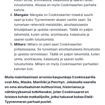
tutustumista. Atiussa on myös Cookinsaarten parhaita
kahvia.
Mangaia:
Mangaia on Cookinsaarten toiseksi suurin
saari ja koko Tyynenmeren alueen vanhin saari. Se
tunnetaan rehevistä metsistään, ainutlaatuisesta
lintulajistaan ​​ja upeista rannoistaan. Täällä on paljon
tekemistä, kuten uintia, snorklausta, kalastusta ja
saaren luoliin tutustumista.
Mitiaro:
Mitiaro on pieni saari Cookinsaarten
pohjoisosassa. Se tunnetaan ainutlaatuisesta linnustosta
ja upeista rannoistaan. Täällä on paljon tekemistä, kuten
uintia, snorklausta, kalastusta ja saaren luoliin
tutustumista. Mitiaro on myös Cookinsaarten parhaiden
kahvien koti.
Muita mainitsemisen arvoisia kaupunkeja Cookinsaarilla
ovat Atiu, Mauke, Manihiki ja Penrhyn. Jokaisella saarella
on oma ainutlaatuinen kulttuurinsa, historiansa ja
nähtävyyksensä tutkittavaksi, joten Cookinsaaret on
loistava kohde matkailijoille, jotka haluavat kokea Etelä-
Tyynenmeren parhaat puolet.