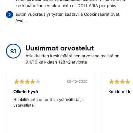
keskimääräinen vuokra hinta oli
DOLLARIA per päivä.
auton vuokraus yritysten saatavilla Cookinsaaret ovat:
Avis
.
Uusimmat arvostelut
9.1
Asiakkaiden keskimääräinen arvosana meistä on
9.1/10 kaikkiaan 12842 arviosta
30-12-2020
Oikein hyvä
Kaikki oli 
Henkilökunta on erittäin ystävällistä ja
ystävällistä.