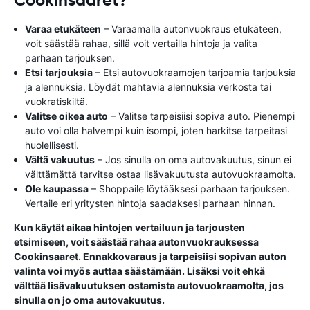
Cookinsaaret?
Varaa etukäteen
– Varaamalla autonvuokraus etukäteen,
voit säästää rahaa, sillä voit vertailla hintoja ja valita
parhaan tarjouksen.
Etsi tarjouksia
– Etsi autovuokraamojen tarjoamia tarjouksia
ja alennuksia. Löydät mahtavia alennuksia verkosta tai
vuokratiskiltä.
Valitse oikea auto
– Valitse tarpeisiisi sopiva auto. Pienempi
auto voi olla halvempi kuin isompi, joten harkitse tarpeitasi
huolellisesti.
Vältä vakuutus
– Jos sinulla on oma autovakuutus, sinun ei
välttämättä tarvitse ostaa lisävakuutusta autovuokraamolta.
Ole kaupassa
– Shoppaile löytääksesi parhaan tarjouksen.
Vertaile eri yritysten hintoja saadaksesi parhaan hinnan.
Kun käytät aikaa hintojen vertailuun ja tarjousten
etsimiseen, voit säästää rahaa autonvuokrauksessa
Cookinsaaret. Ennakkovaraus ja tarpeisiisi sopivan auton
valinta voi myös auttaa säästämään. Lisäksi voit ehkä
välttää lisävakuutuksen ostamista autovuokraamolta, jos
sinulla on jo oma autovakuutus.