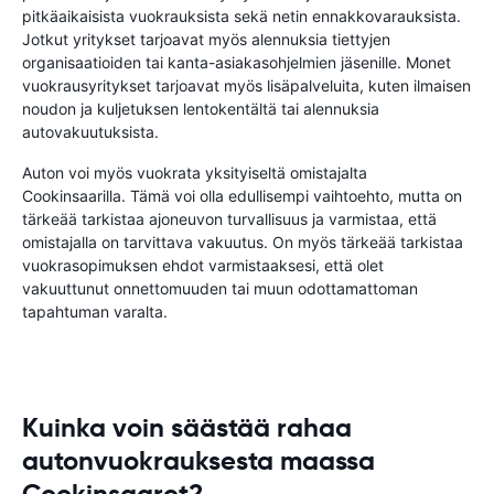
pitkäaikaisista vuokrauksista sekä netin ennakkovarauksista.
Jotkut yritykset tarjoavat myös alennuksia tiettyjen
organisaatioiden tai kanta-asiakasohjelmien jäsenille. Monet
vuokrausyritykset tarjoavat myös lisäpalveluita, kuten ilmaisen
noudon ja kuljetuksen lentokentältä tai alennuksia
autovakuutuksista.
Auton voi myös vuokrata yksityiseltä omistajalta
Cookinsaarilla. Tämä voi olla edullisempi vaihtoehto, mutta on
tärkeää tarkistaa ajoneuvon turvallisuus ja varmistaa, että
omistajalla on tarvittava vakuutus. On myös tärkeää tarkistaa
vuokrasopimuksen ehdot varmistaaksesi, että olet
vakuuttunut onnettomuuden tai muun odottamattoman
tapahtuman varalta.
Kuinka voin säästää rahaa
autonvuokrauksesta maassa