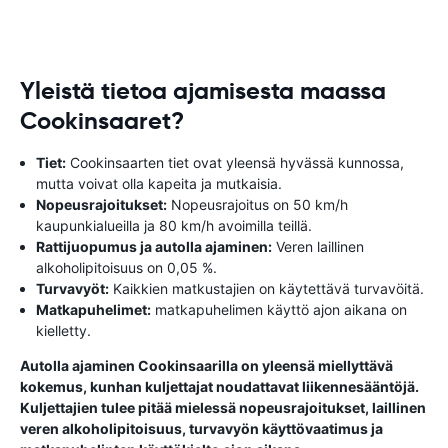
Yleistä tietoa ajamisesta maassa
Cookinsaaret?
Tiet:
Cookinsaarten tiet ovat yleensä hyvässä kunnossa,
mutta voivat olla kapeita ja mutkaisia.
Nopeusrajoitukset:
Nopeusrajoitus on 50 km/h
kaupunkialueilla ja 80 km/h avoimilla teillä.
Rattijuopumus ja autolla ajaminen:
Veren laillinen
alkoholipitoisuus on 0,05 %.
Turvavyöt:
Kaikkien matkustajien on käytettävä turvavöitä.
Matkapuhelimet:
matkapuhelimen käyttö ajon aikana on
kielletty.
Autolla ajaminen Cookinsaarilla on yleensä miellyttävä
kokemus, kunhan kuljettajat noudattavat liikennesääntöjä.
Kuljettajien tulee pitää mielessä nopeusrajoitukset, laillinen
veren alkoholipitoisuus, turvavyön käyttövaatimus ja