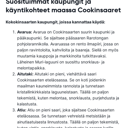
Suosituimmat kaupungit ja
käyntikohteet maassa Cookinsaaret
Kokokinsaarten kaupungit, joissa kannattaa käydä:
Avarua:
Avarua on Cookinsaarten suurin kaupunki ja
pääkaupunki. Se sijaitsee pääsaaren Rarotongan
pohjoisrannikolla. Avaruassa on rento ilmapiiri, jossa on
paljon ravintoloita, kahviloita ja baareja. Siellä on myös
muutamia kauppoja ja markkinoita tutkittavaksi.
Läheinen Muri-laguuni on suosittu snorklaus- ja
melontapaikka.
Aitutaki:
Aitutaki on pieni, viehättävä saari
Cookinsaarten eteläosassa. Se on koti joidenkin
maailman kauneimmista rannoista ja tunnetaan
kristallinkirkkaista laguuneistaan. Täällä on paljon
tekemistä, kuten melontaa, snorklausta, purjehdusta ja
kalastusta.
Atiu:
Atiu on pieni saari, joka sijaitsee Cookinsaarten
eteläosassa. Se tunnetaan vehreistä metsistään ja
ainutlaatuisesta linnustosta. Täällä on paljon tekemistä,
kuten uintia, snorklausta, kalastusta ja saaren luoliin