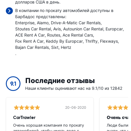
долларов США в день.
В компании по прокату автомобилей доступны в
Барбадос представлены:
Enterprise
Alamo
Drive-A-Matic Car Rentals
Stoutes Car Rental
Avis
Autounion Car Rental
Europcar
ACE Rent A Car
Routes
Ace Rental Cars
Fox Rent A Car
Keddy By Europcar
Thrifty
Flexways
Bajan Car Rentals
Sixt
Hertz
.
Последние отзывы
9.1
Наши клиенты оценивают нас на 9.1/10 из 12842
20-06-2020
CarTrawler
Очень сча
Очень хорошая компания по прокату
Люди были 
автомобилей, чтобы иметь дело с
знали, что 