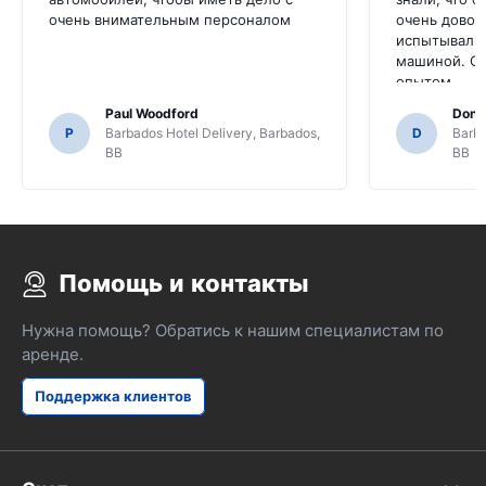
очень внимательным персоналом
очень довол
испытывали 
машиной. Оч
опытом.
Paul Woodford
Dona
P
Barbados Hotel Delivery, Barbados,
D
Barba
BB
BB
Помощь и контакты
Нужна помощь? Обратись к нашим специалистам по
аренде.
Поддержка клиентов