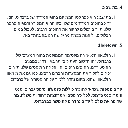
4. בת שבע:
בת שבע היא כפר קטן הממוקם בחוף המזרחי של ברבדוס. הוא
ידוע בחופים המדהימים שלו, בקו החוף המפורץ והנוף היפהפה
שלו. תיירים יכולים לחקור את החופים הרבים, לטבול במים
הצלולים, וליהנות מכמה מהגלישה הטובה ביותר באי.
5. Holetown:
הולטאון היא עיירה מקסימה הממוקמת בחוף המערבי של
ברבדוס. זהו היישוב העתיק ביותר באי, וידוע במבנים
ההיסטוריים, החופים היפים וחיי הלילה התוססים שלו. תיירים
יכולים לחקור את המסעדות והברים הרבים, כמו גם את מוזיאון
הולטאון, שהוא מקום נהדר ללמוד על ההיסטוריה של ברבדוס.
ערים נוספות שכדאי להזכיר כוללות סנט ג'ון, סיקס גברים, סנט
פיטר וסנט ג'יימס. לכל עיר קסם ואטרקציות ייחודיות משלה, מה
שהופך את כולם ליעדים נהדרים לחופשה בברבדוס.