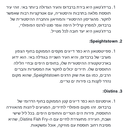
ברידג'טאון היא בירת ברבדוס והעיר הגדולה ביותר באי. זוהי עיר
תוססת מלאה בתרבות והיסטוריה, עם אטרקציות רבות שאפשר
לחקור. מהגריסון ההיסטורי והמוזיאון והחברה ההיסטורית של
ברבדוס, למפרץ קרלייל היפה וגפר סנט לורנס הפופולרי,
ברידג'טאון היא יעד חובה לכל מטייל.
2. Speightstown:
ספייטסטאון היא כפר דייגים מקסים הממוקם בחוף הצפון
מערבי של ברבדוס, והיא העיר השנייה בגודלה באי. הוא ידוע
בארכיטקטורה ההיסטורית שלו, בחופים היפים ובחיי הלילה
התוססים שלו. תיירים יכולים לחקור את המסעדות והברים
הרבים, כמו גם את שוק הדגים Speightstown, שהוא מקום
נהדר לקנות בו פירות ים טריים.
3. Oistins:
אויסטינס הוא כפר דייגים קטן הממוקם בחוף הדרומי של
ברבדוס. זהו מקום פופולרי לתיירים, המגיעים ליהנות מהאווירה
התוססת, פירות הים הטריים והחופים היפים. בכל ליל שישי
ושבת, העיירה מתעוררת לחיים עם ה-Oistins Fish Fry, שהיא
מסיבת רחוב תוססת עם מוזיקה, אוכל ומשקאות.