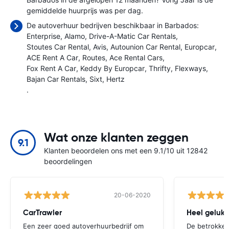
gemiddelde huurprijs was
per dag.
De autoverhuur bedrijven beschikbaar in Barbados:
Enterprise
Alamo
Drive-A-Matic Car Rentals
Stoutes Car Rental
Avis
Autounion Car Rental
Europcar
ACE Rent A Car
Routes
Ace Rental Cars
Fox Rent A Car
Keddy By Europcar
Thrifty
Flexways
Bajan Car Rentals
Sixt
Hertz
.
Wat onze klanten zeggen
9.1
Klanten beoordelen ons met een 9.1/10 uit 12842
beoordelingen
20-06-2020
CarTrawler
Heel gelukk
Een zeer goed autoverhuurbedrijf om
De betrokken