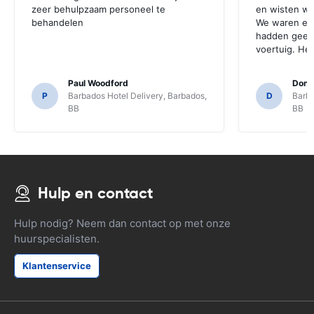
zeer behulpzaam personeel te
en wisten wa
behandelen
We waren erg
hadden geen
voertuig. Hee
Paul Woodford
Dona
P
Barbados Hotel Delivery, Barbados,
D
Barba
BB
BB
Hulp en contact
Hulp nodig? Neem dan contact op met onze
huurspecialisten.
Klantenservice