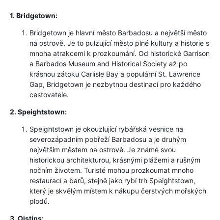
1. Bridgetown:
Bridgetown je hlavní město Barbadosu a největší město
na ostrově. Je to pulzující město plné kultury a historie s
mnoha atrakcemi k prozkoumání. Od historické Garrison
a Barbados Museum and Historical Society až po
krásnou zátoku Carlisle Bay a populární St. Lawrence
Gap, Bridgetown je nezbytnou destinací pro každého
cestovatele.
2. Speightstown:
Speightstown je okouzlující rybářská vesnice na
severozápadním pobřeží Barbadosu a je druhým
největším městem na ostrově. Je známé svou
historickou architekturou, krásnými plážemi a rušným
nočním životem. Turisté mohou prozkoumat mnoho
restaurací a barů, stejně jako rybí trh Speightstown,
který je skvělým místem k nákupu čerstvých mořských
plodů.
3. Oistins: