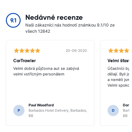
Nedávné recenze
9.1
Naši zákazníci nás hodnotí známkou 9.1/10 ze
všech 12842
20-06-2020
CarTrawler
Velmi šťast
Velmi dobrá půjčovna aut se zabývá
Účastníci byli
velmi vstřícným personálem
dělají. Byli 
a neměli jsm
Velmi spokoj
Paul Woodford
Dona
P
Barbados Hotel Delivery, Barbados,
D
Barba
BB
BB