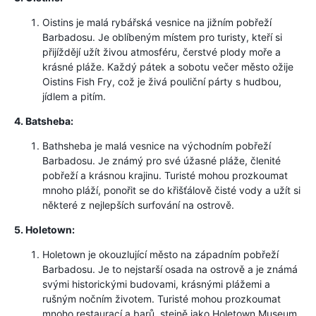
Oistins je malá rybářská vesnice na jižním pobřeží
Barbadosu. Je oblíbeným místem pro turisty, kteří si
přijíždějí užít živou atmosféru, čerstvé plody moře a
krásné pláže. Každý pátek a sobotu večer město ožije
Oistins Fish Fry, což je živá pouliční párty s hudbou,
jídlem a pitím.
4. Batsheba:
Bathsheba je malá vesnice na východním pobřeží
Barbadosu. Je známý pro své úžasné pláže, členité
pobřeží a krásnou krajinu. Turisté mohou prozkoumat
mnoho pláží, ponořit se do křišťálově čisté vody a užít si
některé z nejlepších surfování na ostrově.
5. Holetown:
Holetown je okouzlující město na západním pobřeží
Barbadosu. Je to nejstarší osada na ostrově a je známá
svými historickými budovami, krásnými plážemi a
rušným nočním životem. Turisté mohou prozkoumat
mnoho restaurací a barů, stejně jako Holetown Museum,