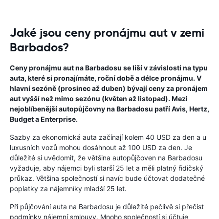
Jaké jsou ceny pronájmu aut v zemi
Barbados?
Ceny pronájmu aut na Barbadosu se liší v závislosti na typu
auta, které si pronajímáte, roční době a délce pronájmu. V
hlavní sezóně (prosinec až duben) bývají ceny za pronájem
aut vyšší než mimo sezónu (květen až listopad). Mezi
nejoblíbenější autopůjčovny na Barbadosu patří Avis, Hertz,
Budget a Enterprise.
Sazby za ekonomická auta začínají kolem 40 USD za den a u
luxusních vozů mohou dosáhnout až 100 USD za den. Je
důležité si uvědomit, že většina autopůjčoven na Barbadosu
vyžaduje, aby nájemci byli starší 25 let a měli platný řidičský
průkaz. Většina společností si navíc bude účtovat dodatečné
poplatky za nájemníky mladší 25 let.
Při půjčování auta na Barbadosu je důležité pečlivě si přečíst
podmínky nájemní smlouvy. Mnoho společností si účtuje