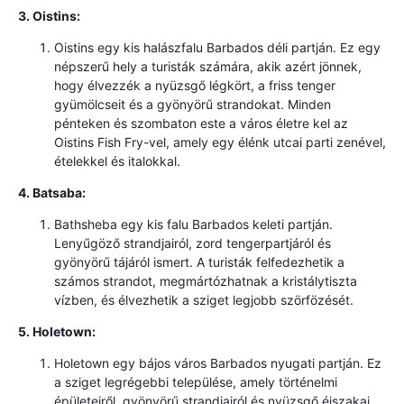
3. Oistins:
Oistins egy kis halászfalu Barbados déli partján. Ez egy
népszerű hely a turisták számára, akik azért jönnek,
hogy élvezzék a nyüzsgő légkört, a friss tenger
gyümölcseit és a gyönyörű strandokat. Minden
pénteken és szombaton este a város életre kel az
Oistins Fish Fry-vel, amely egy élénk utcai parti zenével,
ételekkel és italokkal.
4. Batsaba:
Bathsheba egy kis falu Barbados keleti partján.
Lenyűgöző strandjairól, zord tengerpartjáról és
gyönyörű tájáról ismert. A turisták felfedezhetik a
számos strandot, megmártózhatnak a kristálytiszta
vízben, és élvezhetik a sziget legjobb szörfözését.
5. Holetown:
Holetown egy bájos város Barbados nyugati partján. Ez
a sziget legrégebbi települése, amely történelmi
épületeiről, gyönyörű strandjairól és nyüzsgő éjszakai