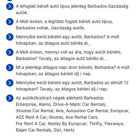
A lefoglalt bérelt autó típus jelenleg Barbados Gazdaság
autók.
A Múlt évben, a legtöbb foglalt bérelt autó típus,
Barbados voltak, Gazdaság autók.
Mennyibe kerül bérelni egy autót, Barbados? A múlt
hónapban, az átlagos autó bérlés ár,
.
A Múlt évben, mennyi volt az ára, hogy autót bérelni,
Barbados? Tavaly, az átlagos autó bérlés ár,
.
Mi a jelenlegi átlagos napi áron bérelni, Barbados? A múlt
hónapban, az átlagos bérleti díj
/ nap.
Mennyibe kerül bérelni egy autót, Barbados az elmúlt 12
hónapban? Tavaly, az átlagos bérleti díj
/ nap.
Az autókölcsönző cégek elérhető Barbados:
Enterprise
Alamo
Drive-A-Matic Car Rentals
Stoutes Car Rental
Avis
Autounion Car Rental
Europcar
ACE Rent A Car
Routes
Ace Rental Cars
Fox Rent A Car
Keddy By Europcar
Thrifty
Flexways
Bajan Car Rentals
Sixt
Hertz
.