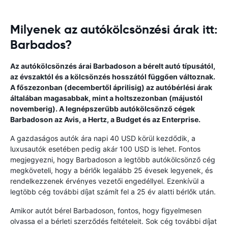
Milyenek az autókölcsönzési árak itt:
Barbados?
Az autókölcsönzés árai Barbadoson a bérelt autó típusától,
az évszaktól és a kölcsönzés hosszától függően változnak.
A főszezonban (decembertől áprilisig) az autóbérlési árak
általában magasabbak, mint a holtszezonban (májustól
novemberig). A legnépszerűbb autókölcsönző cégek
Barbadoson az Avis, a Hertz, a Budget és az Enterprise.
A gazdaságos autók ára napi 40 USD körül kezdődik, a
luxusautók esetében pedig akár 100 USD is lehet. Fontos
megjegyezni, hogy Barbadoson a legtöbb autókölcsönző cég
megköveteli, hogy a bérlők legalább 25 évesek legyenek, és
rendelkezzenek érvényes vezetői engedéllyel. Ezenkívül a
legtöbb cég további díjat számít fel a 25 év alatti bérlők után.
Amikor autót bérel Barbadoson, fontos, hogy figyelmesen
olvassa el a bérleti szerződés feltételeit. Sok cég további díjat