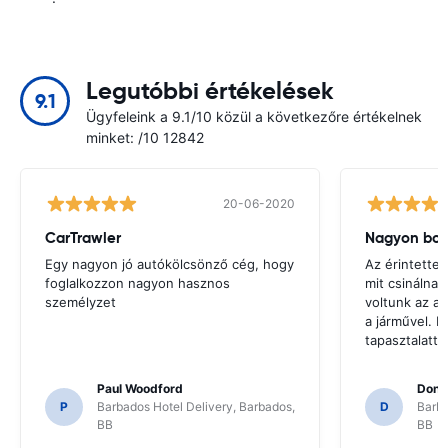
Legutóbbi értékelések
9.1
Ügyfeleink a 9.1/10 közül a következőre értékelnek
minket: /10 12842
20-06-2020
CarTrawler
Nagyon bol
Egy nagyon jó autókölcsönző cég, hogy
Az érintettek
foglalkozzon nagyon hasznos
mit csinálna
személyzet
voltunk az a
a járművel. 
tapasztalattal
Paul Woodford
Dona
P
Barbados Hotel Delivery, Barbados,
D
Barba
BB
BB