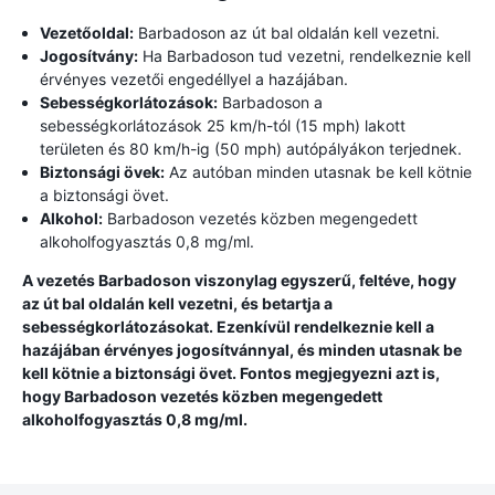
Vezetőoldal:
Barbadoson az út bal oldalán kell vezetni.
Jogosítvány:
Ha Barbadoson tud vezetni, rendelkeznie kell
érvényes vezetői engedéllyel a hazájában.
Sebességkorlátozások:
Barbadoson a
sebességkorlátozások 25 km/h-tól (15 mph) lakott
területen és 80 km/h-ig (50 mph) autópályákon terjednek.
Biztonsági övek:
Az autóban minden utasnak be kell kötnie
a biztonsági övet.
Alkohol:
Barbadoson vezetés közben megengedett
alkoholfogyasztás 0,8 mg/ml.
A vezetés Barbadoson viszonylag egyszerű, feltéve, hogy
az út bal oldalán kell vezetni, és betartja a
sebességkorlátozásokat. Ezenkívül rendelkeznie kell a
hazájában érvényes jogosítvánnyal, és minden utasnak be
kell kötnie a biztonsági övet. Fontos megjegyezni azt is,
hogy Barbadoson vezetés közben megengedett
alkoholfogyasztás 0,8 mg/ml.