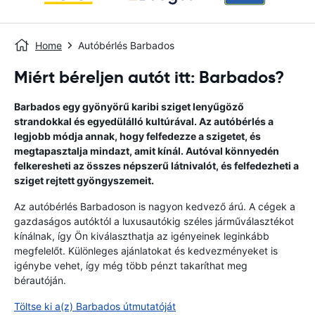
Home
Autóbérlés Barbados
Miért béreljen autót itt: Barbados?
Barbados egy gyönyörű karibi sziget lenyűgöző
strandokkal és egyedülálló kultúrával. Az autóbérlés a
legjobb módja annak, hogy felfedezze a szigetet, és
megtapasztalja mindazt, amit kínál. Autóval könnyedén
felkeresheti az összes népszerű látnivalót, és felfedezheti a
sziget rejtett gyöngyszemeit.
Az autóbérlés Barbadoson is nagyon kedvező árú. A cégek a
gazdaságos autóktól a luxusautókig széles járműválasztékot
kínálnak, így Ön kiválaszthatja az igényeinek leginkább
megfelelőt. Különleges ajánlatokat és kedvezményeket is
igénybe vehet, így még több pénzt takaríthat meg
bérautóján.
Töltse ki a(z) Barbados útmutatóját