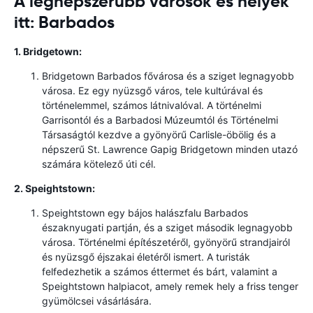
A legnépszerűbb városok és helyek
itt: Barbados
1. Bridgetown:
Bridgetown Barbados fővárosa és a sziget legnagyobb
városa. Ez egy nyüzsgő város, tele kultúrával és
történelemmel, számos látnivalóval. A történelmi
Garrisontól és a Barbadosi Múzeumtól és Történelmi
Társaságtól kezdve a gyönyörű Carlisle-öbölig és a
népszerű St. Lawrence Gapig Bridgetown minden utazó
számára kötelező úti cél.
2. Speightstown:
Speightstown egy bájos halászfalu Barbados
északnyugati partján, és a sziget második legnagyobb
városa. Történelmi építészetéről, gyönyörű strandjairól
és nyüzsgő éjszakai életéről ismert. A turisták
felfedezhetik a számos éttermet és bárt, valamint a
Speightstown halpiacot, amely remek hely a friss tenger
gyümölcsei vásárlására.