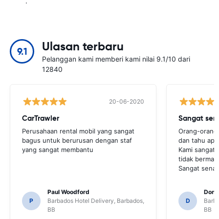
.
Ulasan terbaru
9.1
Pelanggan kami memberi kami nilai 9.1/10 dari
12840
20-06-2020
CarTrawler
Sangat sen
Perusahaan rental mobil yang sangat
Orang-orang y
bagus untuk berurusan dengan staf
dan tahu apa
yang sangat membantu
Kami sangat 
tidak bermas
Sangat senan
Paul Woodford
Dona
P
Barbados Hotel Delivery, Barbados,
D
Barba
BB
BB