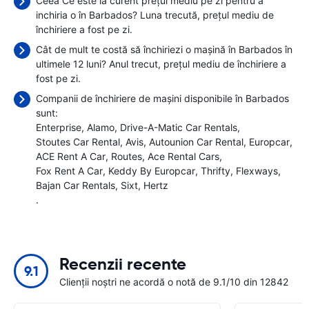
Ceea Ce este la curent prețul mediu pe zi pentru a
inchiria o în Barbados? Luna trecută, prețul mediu de
închiriere a fost
pe zi.
Cât de mult te costă să închiriezi o mașină în Barbados în
ultimele 12 luni? Anul trecut, prețul mediu de închiriere a
fost
pe zi.
Companii de închiriere de mașini disponibile în Barbados
sunt:
Enterprise
Alamo
Drive-A-Matic Car Rentals
Stoutes Car Rental
Avis
Autounion Car Rental
Europcar
ACE Rent A Car
Routes
Ace Rental Cars
Fox Rent A Car
Keddy By Europcar
Thrifty
Flexways
Bajan Car Rentals
Sixt
Hertz
.
Recenzii recente
9.1
Clienții noștri ne acordă o notă de 9.1/10 din 12842