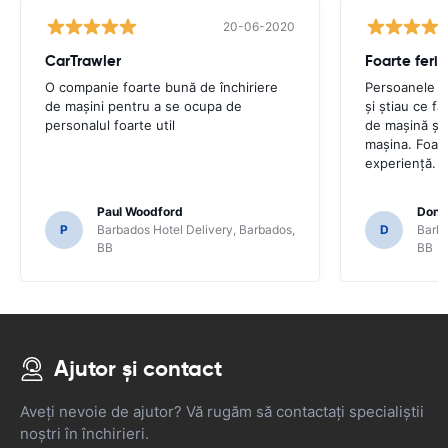
20-06-2020
CarTrawler
Foarte feric
O companie foarte bună de închiriere
Persoanele im
de mașini pentru a se ocupa de
și știau ce f
personalul foarte util
de mașină și
mașina. Foart
experiență.
Paul Woodford
Dona
P
Barbados Hotel Delivery, Barbados,
D
Barba
BB
BB
Ajutor și contact
Aveți nevoie de ajutor? Vă rugăm să contactați specialiștii
noștri în închirieri.