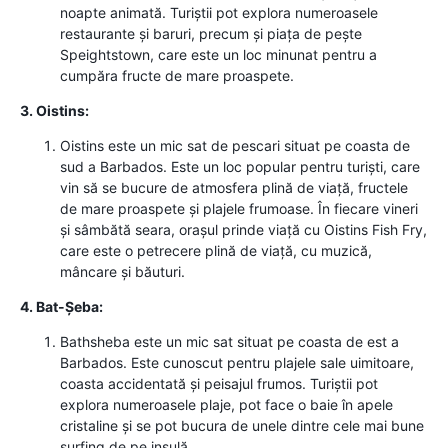
noapte animată. Turiștii pot explora numeroasele
restaurante și baruri, precum și piața de pește
Speightstown, care este un loc minunat pentru a
cumpăra fructe de mare proaspete.
3. Oistins:
Oistins este un mic sat de pescari situat pe coasta de
sud a Barbados. Este un loc popular pentru turiști, care
vin să se bucure de atmosfera plină de viață, fructele
de mare proaspete și plajele frumoase. În fiecare vineri
și sâmbătă seara, orașul prinde viață cu Oistins Fish Fry,
care este o petrecere plină de viață, cu muzică,
mâncare și băuturi.
4. Bat-Șeba:
Bathsheba este un mic sat situat pe coasta de est a
Barbados. Este cunoscut pentru plajele sale uimitoare,
coasta accidentată și peisajul frumos. Turiștii pot
explora numeroasele plaje, pot face o baie în apele
cristaline și se pot bucura de unele dintre cele mai bune
surfing de pe insulă.