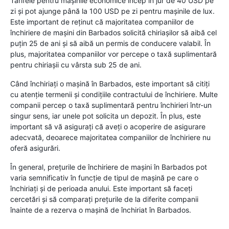
Tarifele pentru mașinile economice încep în jur de 40 USD pe
zi și pot ajunge până la 100 USD pe zi pentru mașinile de lux.
Este important de reținut că majoritatea companiilor de
închiriere de mașini din Barbados solicită chiriașilor să aibă cel
puțin 25 de ani și să aibă un permis de conducere valabil. În
plus, majoritatea companiilor vor percepe o taxă suplimentară
pentru chiriașii cu vârsta sub 25 de ani.
Când închiriați o mașină în Barbados, este important să citiți
cu atenție termenii și condițiile contractului de închiriere. Multe
companii percep o taxă suplimentară pentru închirieri într-un
singur sens, iar unele pot solicita un depozit. În plus, este
important să vă asigurați că aveți o acoperire de asigurare
adecvată, deoarece majoritatea companiilor de închiriere nu
oferă asigurări.
În general, prețurile de închiriere de mașini în Barbados pot
varia semnificativ în funcție de tipul de mașină pe care o
închiriați și de perioada anului. Este important să faceți
cercetări și să comparați prețurile de la diferite companii
înainte de a rezerva o mașină de închiriat în Barbados.