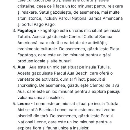
cristaline, ceea ce îl face un loc minunat pentru relaxare
și relaxare. Satul găzduiește, de asemenea, mai multe
situri istorice, inclusiv Parcul Național Samoa Americană
și portul Pago Pago.
Fagatogo
- Fagatogo este un oraș mic situat pe insula
Tutuila. Acesta găzduiește Centrul Cultural Samoa
Americană, care oferă o varietate de activități și
evenimente culturale. De asemenea, găzduiește Piața
Fagatogo, care este un loc minunat pentru a găsi
produse locale și alte bunuri.
Aua
- Aua este un mic sat situat pe insula Tutuila.
Acesta găzduiește Parcul Aua Beach, care oferă o
varietate de activități, cum ar fi înot, pescuit și
snorkeling. De asemenea, găzduiește Câmpul de lavă
Aua, care este un loc minunat pentru a explora peisajul
vulcanic unic al insulelor.
Leone
- Leone este un mic sat situat pe insula Tutuila.
Aici se află Biserica Leone, care este cea mai veche
biserică din țară. De asemenea, găzduiește Parcul
Național Leone, care este un loc minunat pentru a
explora flora și fauna unice a insulelor.