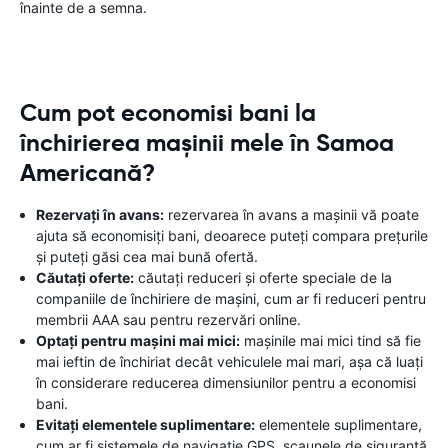
înainte de a semna.
Cum pot economisi bani la
închirierea mașinii mele în Samoa
Americană?
Rezervați în avans:
rezervarea în avans a mașinii vă poate
ajuta să economisiți bani, deoarece puteți compara prețurile
și puteți găsi cea mai bună ofertă.
Căutați oferte:
căutați reduceri și oferte speciale de la
companiile de închiriere de mașini, cum ar fi reduceri pentru
membrii AAA sau pentru rezervări online.
Optați pentru mașini mai mici:
mașinile mai mici tind să fie
mai ieftin de închiriat decât vehiculele mai mari, așa că luați
în considerare reducerea dimensiunilor pentru a economisi
bani.
Evitați elementele suplimentare:
elementele suplimentare,
cum ar fi sistemele de navigație GPS, scaunele de siguranță