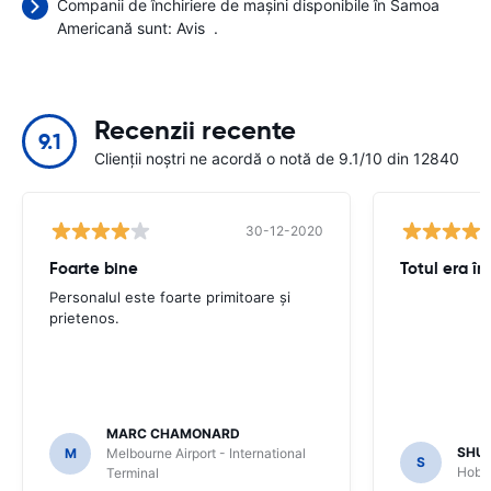
Companii de închiriere de mașini disponibile în Samoa
Americană sunt:
Avis
.
Recenzii recente
9.1
Clienții noștri ne acordă o notă de 9.1/10 din 12840
30-12-2020
Foarte bine
Totul era în
Personalul este foarte primitoare și
prietenos.
MARC CHAMONARD
SHU
M
Melbourne Airport - International
S
Hobar
Terminal