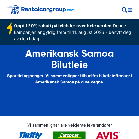
Opptil 20% rabatt på leiebiler over hele verden
Denne
kampanjen er gyldig frem til 11. august 2026 - benytt deg
av den i dag!
Amerikansk Samoa
Bilutleie
Spar tid og penger. Vi sammenligner tilbud fra bilutleiefirmaer i
Amerikansk Samoa på dine vegne.
Vi sammenligner alle velkjente leverandører