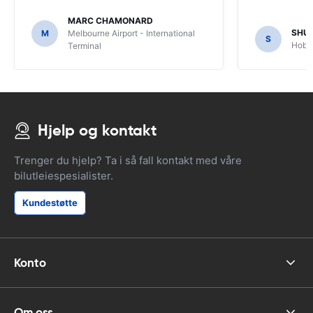
MARC CHAMONARD
SHU
M
Melbourne Airport - International
S
Hobar
Terminal
Hjelp og kontakt
Trenger du hjelp? Ta i så fall kontakt med våre
bilutleiespesialister.
Kundestøtte
Konto
Om oss