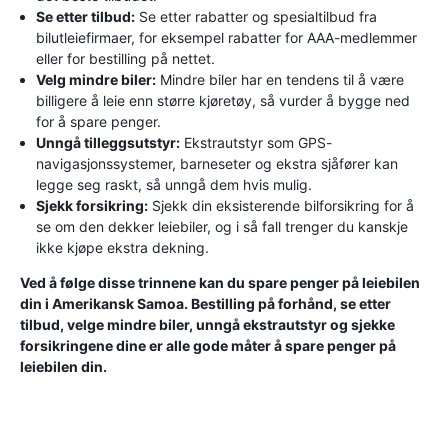
Se etter tilbud:
Se etter rabatter og spesialtilbud fra
bilutleiefirmaer, for eksempel rabatter for AAA-medlemmer
eller for bestilling på nettet.
Velg mindre biler:
Mindre biler har en tendens til å være
billigere å leie enn større kjøretøy, så vurder å bygge ned
for å spare penger.
Unngå tilleggsutstyr:
Ekstrautstyr som GPS-
navigasjonssystemer, barneseter og ekstra sjåfører kan
legge seg raskt, så unngå dem hvis mulig.
Sjekk forsikring:
Sjekk din eksisterende bilforsikring for å
se om den dekker leiebiler, og i så fall trenger du kanskje
ikke kjøpe ekstra dekning.
Ved å følge disse trinnene kan du spare penger på leiebilen
din i Amerikansk Samoa. Bestilling på forhånd, se etter
tilbud, velge mindre biler, unngå ekstrautstyr og sjekke
forsikringene dine er alle gode måter å spare penger på
leiebilen din.